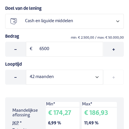
Doel van de lening
Bedrag
min: €
2.500,00
/ max: €
50.000,00
-
€
+
Looptijd
-
+
Min*
Max*
Simulatie voor een lening van:
€ 0,00
.
Maandelijkse
€ 174,27
€ 186,93
Looptijd:
42
maanden.
aflossing
JKP
*
6,99 %
11,49 %