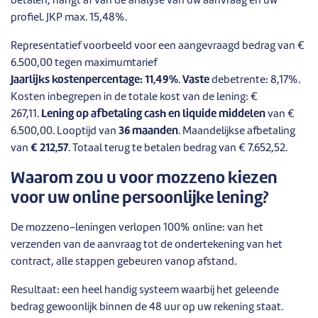
betalen, hangt af van de analyse van uw aanvraag en uw
profiel. JKP max. 15,48%.
Representatief voorbeeld voor een aangevraagd bedrag van €
6.500,00 tegen maximumtarief
Jaarlijks kostenpercentage: 11,49%
.
Vaste
debetrente: 8,17%.
Kosten inbegrepen in de totale kost van de lening: €
267,11.
Lening op afbetaling cash en liquide middelen
van €
6.500,00. Looptijd van
36 maanden
. Maandelijkse afbetaling
van
€ 212,57
. Totaal terug te betalen bedrag van € 7.652,52.
Waarom zou u voor mozzeno kiezen
voor uw online persoonlijke lening?
De mozzeno-leningen verlopen 100% online: van het
verzenden van de aanvraag tot de ondertekening van het
contract, alle stappen gebeuren vanop afstand.
Resultaat: een heel handig systeem waarbij het geleende
bedrag gewoonlijk binnen de 48 uur op uw rekening staat.