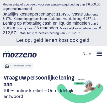
Representatief voorbeeld voor een aangevraagd bedrag van € 6.500,00
tegen maximumtarief
Jaarlijks kostenpercentage: 11,49%
Vaste
.
debetrente:
8,17%. Kosten inbegrepen in de totale kost van de lening: € 267,11.
Lening op afbetaling cash en liquide middelen
van €
36 maanden
€
6.500,00. Looptijd van
. Maandelijkse afbetaling van
212,57
. Totaal terug te betalen bedrag van € 7.652,52.
Let op, geld lenen kost ook geld.
Men
NL
Home
Persoonlijke Lening
Vraag uw persoonlijke lening
aan
100% online krediet – Onmiddellijk
antwoord