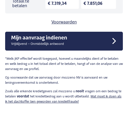
Totaal te
€ 7.319,34
€ 7.851,06
betalen
Voorwaarden
Mijn aanvraag indienen
Vrijblijvend - Onmiddellijk antwoord
*Welk JKP effectief wordt toegepast, hoeveel u maandelijks dient af te betalen
en welk bedrag u in het totaal dient af te betalen, hangt af van de analyse van uw
aanvraag en uw profiel.
Op voorwaarde dat uw aanvraag door mozzeno NV is aanvaard en uw
leningovereenkomst is ondertekend.
Zoals alle erkende kredietgevers zal mozzeno u
nooit
vragen om een bedrag te
betalen
voordat
het kredietbedrag aan u wordt uitbetaald.
Wat moet ik doen als
ik het slachtoffer ben geworden van kredietfraude?