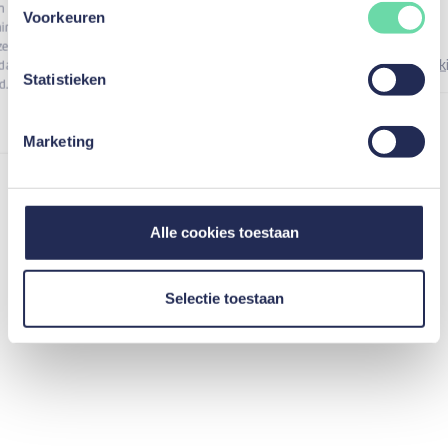
n
Voorkeuren
ning
ze
Bek
dat
Statistieken
d.
Marketing
Alle cookies toestaan
Previous
Next
Selectie toestaan