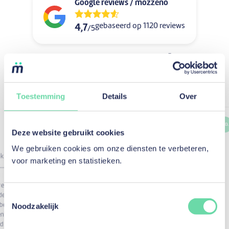
Google reviews / mozzeno
gebaseerd op 1120 reviews
4,7
/5
Bekijk alle recensies op Google
Toestemming
Details
Over
P. L.
P. L.
Kredietnemer
T. D.
Deze website gebruikt cookies
We gebruiken cookies om onze diensten te verbeteren,
Topservice. Efficiënte afhandeling.
ok de
voor marketing en statistieken.
… Ik
Bekijk op Google
d
re
Toestemmingsselectie
de ik
Noodzakelijk
bben
ening
rd