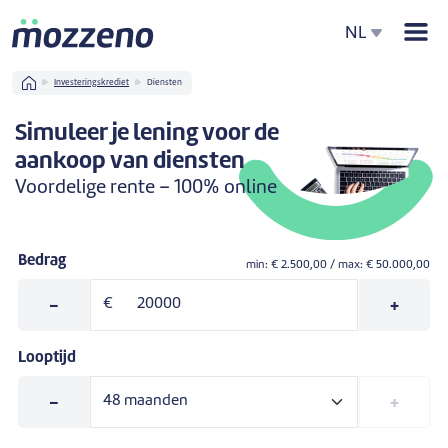
Men
NL
Home
Investeringskrediet
Diensten
Simuleer je lening voor de
aankoop van diensten
Voordelige rente – 100% online
Bedrag
min: €
2.500,00
/ max: €
50.000,00
-
€
+
Looptijd
-
+