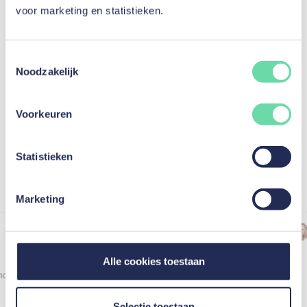
voor marketing en statistieken.
tevreden klanten.
Toestemmingsselectie
Noodzakelijk
Google reviews / mozzeno
gebaseerd op 1120 reviews
4,7
/5
Voorkeuren
Bekijk alle recensies op Google
Statistieken
Marketing
Christian Baron
C. B.
Kredietnemer
Alle cookies toestaan
Mijn kredietaanvraag werd ongelooflijk
nd
efficiënt verwerkt via een
gebruiksvriendelijk platform.
Selectie toestaan