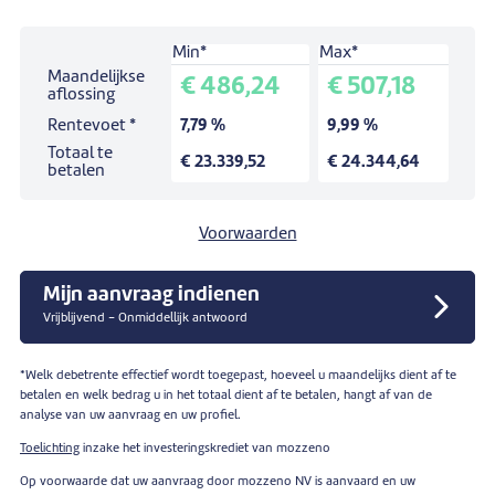
Min*
Max*
Simulatie voor een lening van:
€ 0,00
.
Maandelijkse
€ 486,24
€ 507,18
Looptijd:
48
maanden.
aflossing
Rentevoet *
7,79 %
9,99 %
Totaal te
€ 23.339,52
€ 24.344,64
betalen
Voorwaarden
Mijn aanvraag indienen
Vrijblijvend - Onmiddellijk antwoord
*Welk debetrente effectief wordt toegepast, hoeveel u maandelijks dient af te
betalen en welk bedrag u in het totaal dient af te betalen, hangt af van de
analyse van uw aanvraag en uw profiel.
Toelichting
inzake het investeringskrediet van mozzeno
Op voorwaarde dat uw aanvraag door mozzeno NV is aanvaard en uw