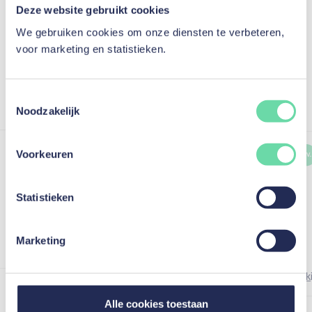
Deze website gebruikt cookies
gebaseerd op 1120 reviews
4,7
/5
We gebruiken cookies om onze diensten te verbeteren,
voor marketing en statistieken.
Bekijk alle recensies op Google
Toestemmingsselectie
Noodzakelijk
F. L.
F. L.
Voorkeuren
G. V.
Kredietnemer
Heel goede informatie en snel geregeld.
Statistieken
Zeker goede en duidelijke uitleg, sterk aan te
raden.
Marketing
Bekijk op Google
Bek
Alle cookies toestaan