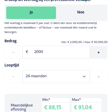
Ik koop dit voertuig bij een professionele verkoper
Ja
Nee
Het voertuig is maximaal 5 jaar oud. U dient een door de kredietnemer(s)
ondertekende bestelbon - of factuur - van maximaal één maand oud te
bezorgen.
Bedrag
min: €
2.000,00
/ max: €
50.000,00
-
€
+
Looptijd
-
+
Min*
Max*
Simulatie voor een lening van:
€ 0,00
.
Maandelijkse
€ 88,15
€ 91,04
Looptijd:
24
maanden.
aflossing