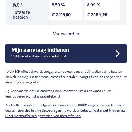
JKP
*
5,59 %
8,99 %
Totaal te
€ 2.115,60
€ 2.184,96
betalen
Voorwaarden
Mijn aanvraag indienen
Vrijblijvend - Onmiddellijk antwoord
*Welk JKP effectief wordt toegepast, hoeveel u maandelijks dient af te betalen
en welk bedrag u in het totaal dient af te betalen, hangt af van de analyse van uw
aanvraag en uw profiel.
Op voorwaarde dat uw aanvraag door mozzeno NV is aanvaard en uw
leningovereenkomst is ondertekend.
Zoals alle erkende kredietgevers zal mozzeno u
nooit
vragen om een bedrag te
betalen
voordat
het kredietbedrag aan u wordt uitbetaald.
Wat moet ik doen als
ik het slachtoffer ben geworden van kredietfraude?