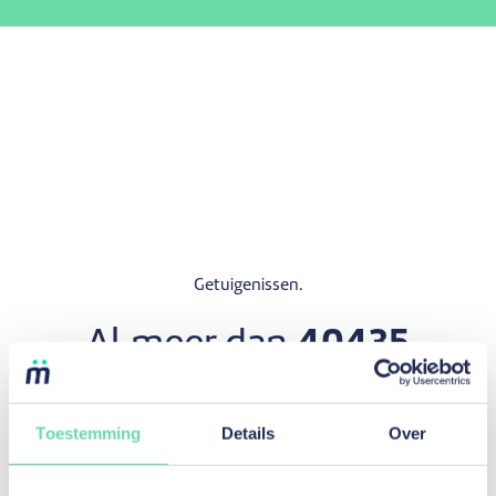
Getuigenissen.
Al meer dan
40435
tevreden klanten.
Toestemming
Details
Over
Google reviews / mozzeno