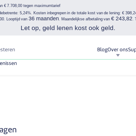
an € 7.708,00 tegen maximumtarief
ebetrente: 5,24%. Kosten inbegrepen in de totale kost van de lening: € 398,2
36 maanden
€ 243,82
00. Looptijd van
. Maandelijkse afbetaling van
. 
Let op, geld lenen kost ook geld.
esteren
Blog
Over ons
Sup
enissen
wagen