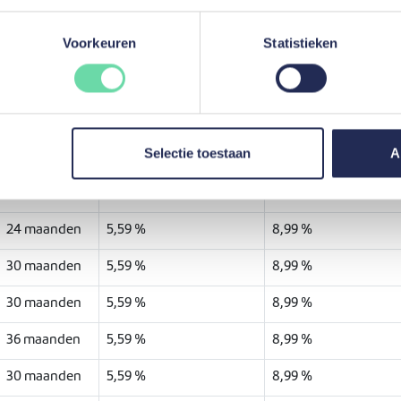
Voorkeuren
Statistieken
 ik lenen en op welke termijn?
t 110% van de prijs van uw wagen lenen (maximaal € 50.000). De a
60 maanden.
 volgt:
Selectie toestaan
A
Looptijd
Minimale rente (JKP)*
Maximale rente (JKP
24 maanden
5,59 %
8,99 %
30 maanden
5,59 %
8,99 %
30 maanden
5,59 %
8,99 %
36 maanden
5,59 %
8,99 %
30 maanden
5,59 %
8,99 %