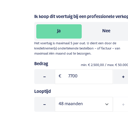
Ik koop dit voertuig bij een professionele verko
Ja
Nee
Het voertuig is maximaal 5 jaar oud. U dient een door de
kredietnemer(s) ondertekende bestelbon - of factuur - van
maximaal één maand oud te bezorgen.
Bedrag
min: €
2.500,00
/ max: €
50.00
-
€
+
Looptijd
-
+