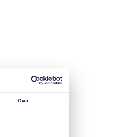
autolening
Over
r oud
.