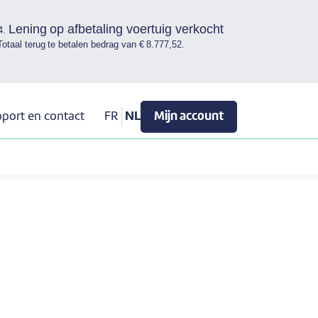
Lening op afbetaling voertuig verkocht
4.
Totaal terug te betalen bedrag van € 8.777,52.
port en contact
FR
NL
Mijn account