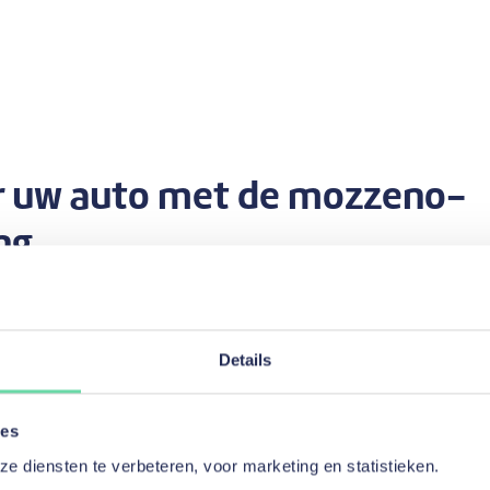
r uw auto met de mozzeno-
ng
en voertuig kan ik met een mozzeno-
?
Details
ng is bedoeld voor
tweedehands voertuigen van minder dan 5 jaa
ies
e weten:
 diensten te verbeteren, voor marketing en statistieken.
iedt geen leningen aan voor nieuwe wagens.