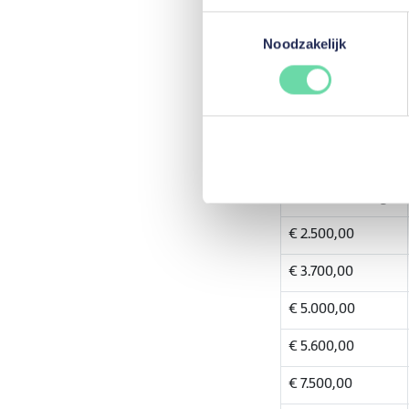
Toestemmingsselectie
Noodzakelijk
Hoeveel kan
U kunt op mozzeno to
varieert van 24 tot 
De looptijden zijn als
Geleend bedrag
€ 2.500,00
€ 3.700,00
€ 5.000,00
€ 5.600,00
€ 7.500,00