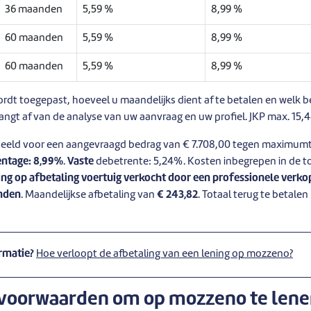
36 maanden
5,59 %
8,99 %
60 maanden
5,59 %
8,99 %
60 maanden
5,59 %
8,99 %
ordt toegepast, hoeveel u maandelijks dient af te betalen en welk be
hangt af van de analyse van uw aanvraag en uw profiel. JKP max. 15,
beeld voor een aangevraagd bedrag van € 7.708,00 tegen maximumt
entage: 8,99%
.
Vaste
debetrente: 5,24%. Kosten inbegrepen in de to
ing op afbetaling voertuig verkocht door een professionele verko
nden
. Maandelijkse afbetaling van
€ 243,82
. Totaal terug te betale
rmatie?
Hoe verloopt de afbetaling van een lening op mozzeno?
e voorwaarden om op mozzeno te lene