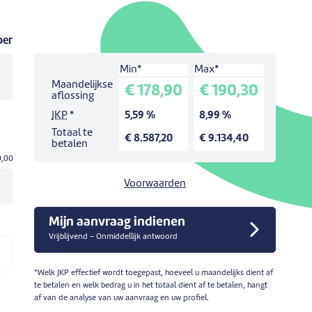
per
Min*
Max*
Simulatie voor een lening van:
€ 0,00
.
Maandelijkse
€ 178,90
€ 190,30
Looptijd:
48
maanden.
aflossing
JKP
*
5,59 %
8,99 %
Totaal te
€ 8.587,20
€ 9.134,40
betalen
0,00
Voorwaarden
Mijn aanvraag indienen
Vrijblijvend - Onmiddellijk antwoord
*Welk JKP effectief wordt toegepast, hoeveel u maandelijks dient af
te betalen en welk bedrag u in het totaal dient af te betalen, hangt
af van de analyse van uw aanvraag en uw profiel.