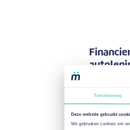
Financie
autoleni
Wat voor e
financieren
Toestemming
De mozzeno-autoleni
Deze website gebruikt cook
Goed om t
We gebruiken cookies om onze
mozzeno b