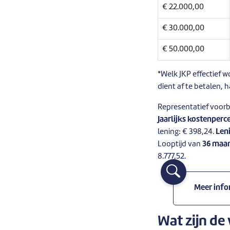
€ 22.000,00
€ 30.000,00
€ 50.000,00
*Welk JKP effectief w
dient af te betalen, 
Representatief voor
Jaarlijks kostenperc
lening: € 398,24.
Len
Looptijd van
36 maa
8.777,52.
Meer info
Wat zijn d