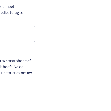
ë: u moet
ediet terug te
t uw smartphone of
it hoeft. Na de
 u instructies om uw