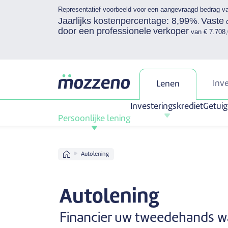
Representatief voorbeeld voor een aangevraagd bedrag v
Jaarlijks kostenpercentage: 8,99%
Vaste
.
d
door een professionele verkoper
van € 7.708,
Inv
Lenen
Investeringskrediet
Getuig
Persoonlijke lening
Home
Autolening
Autolening
Financier uw tweedehands 