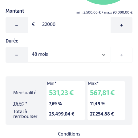
Montant
min:
2.500,00
€ / max:
90.000,00
€
-
€
+
Durée
-
+
Min*
Max*
Simulation pour un prêt de:
22.000,00 €
.
531,23 €
567,81 €
Mensualité
Durée:
48
mois.
TAEG
*
7,69 %
11,49 %
Total à
25.499,04 €
27.254,88 €
rembourser
Conditions