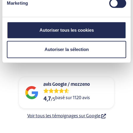
Marketing
Autoriser tous les cookies
Témoignages
Déjà plus de
40400
Autoriser la sélection
clients satisfaits.
avis Google / mozzeno
basé sur 1120 avis
4,7
/5
Voir tous les témoignages sur Google