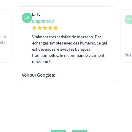
L. F.
L. F.
M. C
Emprunteur
Vraiment très satisfait de mozzeno. Des
votre
t !
échanges simples avec des humains, ce qui
est devenu rare avec les banques
Voi
traditionnelles. Je recommande vraiment
mozzeno !
Voir sur Google