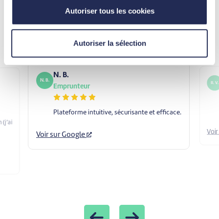
Autoriser tous les cookies
Voir tous les témoignages sur Google
Autoriser la sélection
N. B.
N. B.
R. V.
Emprunteur
Plateforme intuitive, sécurisante et efficace.
(j’ai
Voi
Voir sur Google
Previous
Next