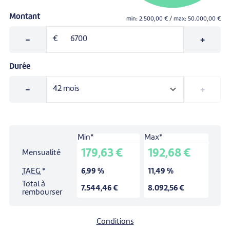
Montant
min:
2.500,00
€ / max:
50.000,00
€
-
€
+
Durée
-
+
Min*
Max*
Simulation pour un prêt de:
0,00 €
.
179,63 €
192,68 €
Mensualité
Durée:
42
mois.
TAEG
*
6,99 %
11,49 %
Total à
7.544,46 €
8.092,56 €
rembourser
Conditions