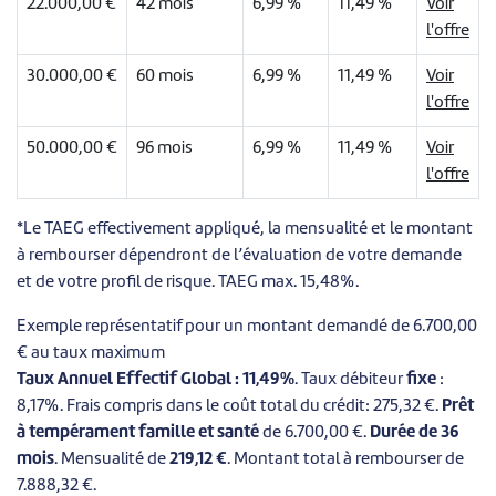
22.000,00 €
42 mois
6,99 %
11,49 %
Voir
l'offre
30.000,00 €
60 mois
6,99 %
11,49 %
Voir
l'offre
50.000,00 €
96 mois
6,99 %
11,49 %
Voir
l'offre
*Le TAEG effectivement appliqué, la mensualité et le montant
à rembourser dépendront de l’évaluation de votre demande
et de votre profil de risque. TAEG max. 15,48%.
Exemple représentatif pour un montant demandé de 6.700,00
€ au taux maximum
Taux Annuel Effectif Global : 11,49%
. Taux débiteur
fixe
:
8,17%. Frais compris dans le coût total du crédit: 275,32 €.
Prêt
à tempérament famille et santé
de 6.700,00 €.
Durée de 36
mois
. Mensualité de
219,12 €
. Montant total à rembourser de
7.888,32 €.