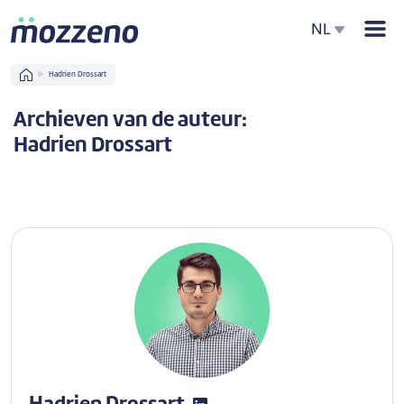
Men
NL
Home
Hadrien Drossart
Archieven van de auteur:
Hadrien Drossart