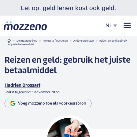
Let op, geld lenen kost ook geld.
Men
NL
Home
De mozzeno blog
Project te financieren
Andere projecten
Reizen en geld: gebruik
het juiste betaalmiddel
Reizen en geld: gebruik het juiste
betaalmiddel
Hadrien Drossart
Laatst bijgewerkt
3 november 2022
Voeg mozzeno toe als voorkeursbron