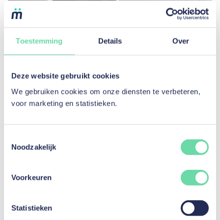
Toestemming
Details
Over
Deze website gebruikt cookies
We gebruiken cookies om onze diensten te verbeteren,
voor marketing en statistieken.
Toestemmingsselectie
Noodzakelijk
Hoe financier je je computer met een lening?
Lees artikel
Voorkeuren
Statistieken