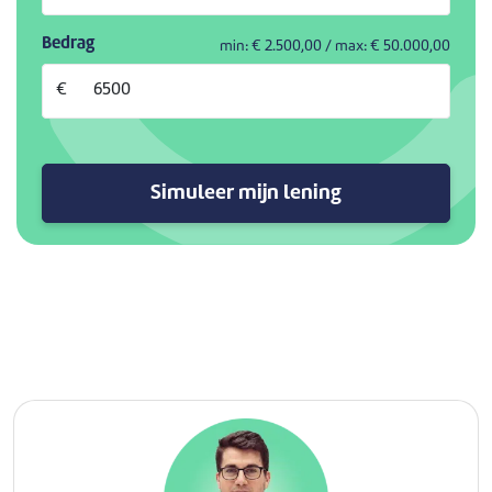
Bedrag
min: €
2.500,00
/ max: €
50.000,00
€
Simuleer mijn lening