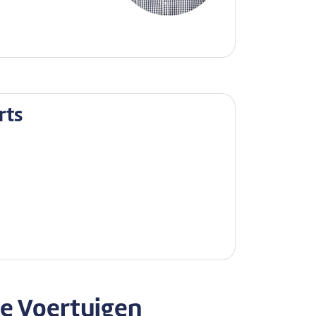
rts
ie
Voertuigen