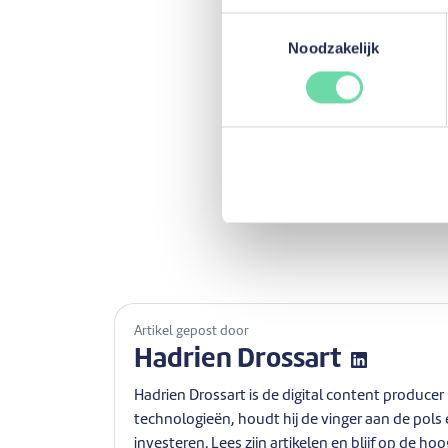
Toestemmingsselectie
Hoe verloo
Noodzakelijk
Nadat u uw financier
voorlopig is goedgek
Daarna kan het met b
ondertekenen met uw 
Artikel gepost door
Hadrien Drossart
Hadrien Drossart is de digital content produce
technologieën, houdt hij de vinger aan de pols e
investeren. Lees zijn artikelen en blijf op de hoo