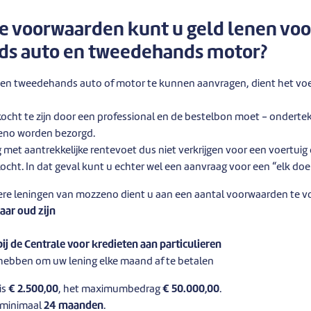
e voorwaarden kunt u geld lenen voo
s auto en tweedehands motor?
en tweedehands auto of motor te kunnen aanvragen, dient het voe
kocht te zijn door een professional en de bestelbon moet - onderte
eno worden bezorgd.
g met aantrekkelijke rentevoet dus niet verkrijgen voor een voertuig
kocht. In dat geval kunt u echter wel een aanvraag voor een “elk doe
dere leningen van mozzeno dient u aan een aantal voorwaarden te v
jaar oud zijn
bij de Centrale voor kredieten aan particulieren
hebben om uw lening elke maand af te betalen
is
€ 2.500,00
, het maximumbedrag
€ 50.000,00
.
 minimaal
24 maanden
.