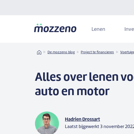
Lenen
Inve
Home
De mozzeno blog
Project te financieren
Voertuig
Alles over lenen v
auto en motor
Hadrien Drossart
Laatst bijgewerkt
3 november 202