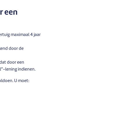
r een
rtuig maximaal 4 jaar
kend door de
 dat door een
l”-lening indienen.
oldoen. U moet: