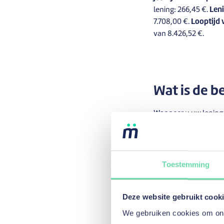
lening: 266,45 €.
Leni
7.708,00 €.
Looptijd
van 8.426,52 €.
Wat is de b
Wanneer u uw lening 
dossierkosten die u v
betalen.
Waarom draa
Toestemming
samenwerk
Deze website gebruikt cook
Omdat de leningen on
bank is uniek in Belg
We gebruiken cookies om onze
die u op uw lening be