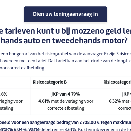
Dien uw leningaanvraag in
 tarieven kunt u bij mozzeno geld l
hands auto en tweedehands motor?
no hangen af van het risicoprofiel van de aanvrager. Er zijn 3 risico
t overeen met een tarief. Dat tarief kan aan het einde van de loopti
oor correcte afbetaling.
Risicocategorie B
Risicocategor
3,6%
JKP van 4,79%
JKP
laging voor
4,61%
met de verlaging voor
6,32%
met 
etaling
correcte afbetaling
correc
beeld voor een aangevraagd bedrag van 7.708,00 € tegen maximu
entage: 6,04%
.
Vaste
debetrente: 3,61%. Kosten inbegrepen in de to