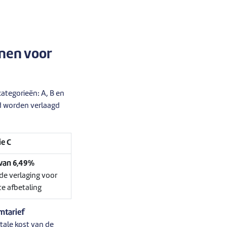
enen voor
categorieën: A, B en
jd worden verlaagd
ie C
 van 6,49%
de verlaging voor
te afbetaling
mtarief
tale kost van de