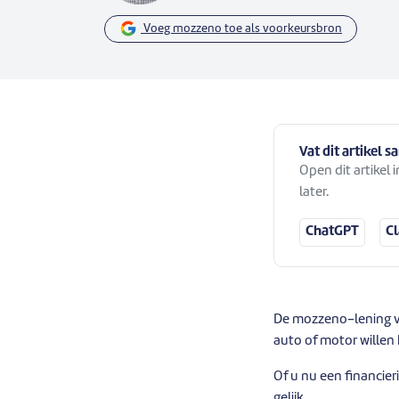
Voeg mozzeno toe als voorkeursbron
Vat dit artikel 
Open dit artikel
later.
ChatGPT
C
De mozzeno-lening vo
auto of motor willen
Of u nu een financie
gelijk.