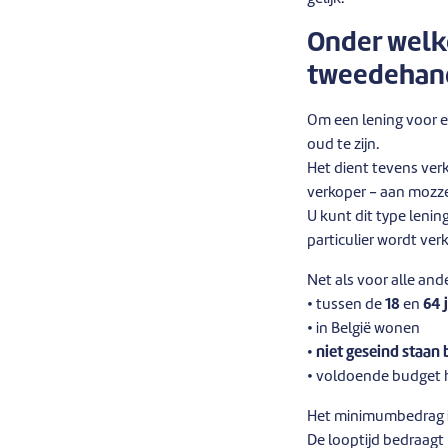
Onder welk
tweedehand
Om een lening voor e
oud te zijn.
Het dient tevens ver
verkoper - aan mozz
U kunt dit type lenin
particulier wordt ver
Net als voor alle an
• tussen de
18
en
64 
• in België wonen
• niet geseind staan 
• voldoende budget 
Het minimumbedrag 
De looptijd bedraagt