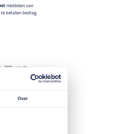
per
middelen van
g te betalen bedrag
o u 20% van de
eds tijdig af te
rond
Over
een lening zonder
eel van de interesten