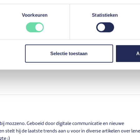
pt een leningaanvraag op mozzeno?
Voorkeuren
Statistieken
ingsaanvraag hebt ingediend, komt u onmiddellijk te weten of uw aa
eurd.
ehulp van onze online tools heel snel gaan. Zelfs uw overeenkomst
identiteitskaartlezer.
Selectie toestaan
A
r bij mozzeno. Geboeid door digitale communicatie en nieuwe
n stelt hij de laatste trends aan u voor in diverse artikelen over len
gte :)