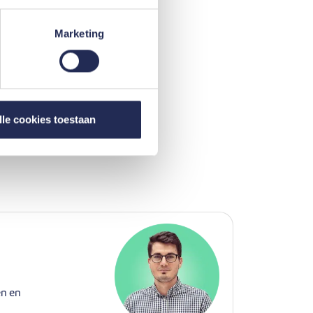
Marketing
nvraag al dan niet
 kunt u thuis
lle cookies toestaan
en en