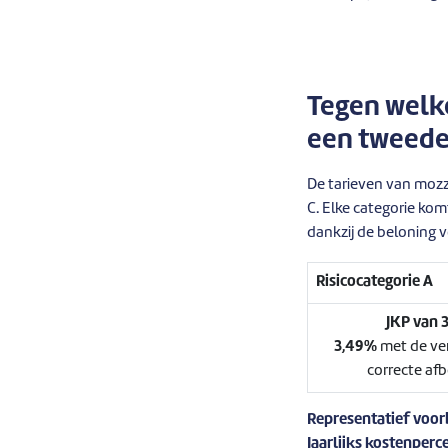
Tegen welke
een tweede
De tarieven van mozze
C. Elke categorie kom
dankzij de beloning v
Risicocategorie A
JKP van 
3,49%
met de ver
correcte afb
Representatief voor
Jaarlijks kostenperc