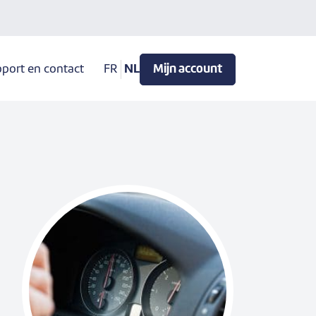
port en contact
FR
NL
Mijn account