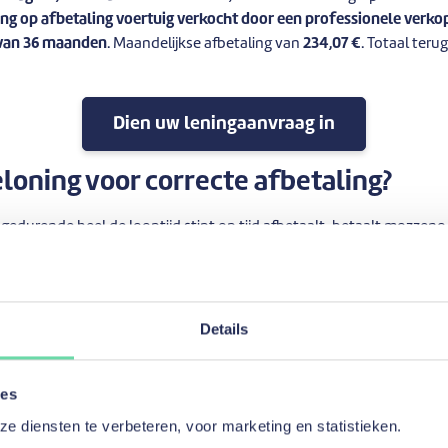
ng op afbetaling voertuig verkocht door een professionele verko
 van 36 maanden
. Maandelijkse afbetaling van
234,07 €
. Totaal teru
Dien uw leningaanvraag in
eloning voor correcte afbetaling?
gedurende heel de looptijd stipt op tijd afbetaalt, betaalt mozzen
oor uw lening hebt betaald, terug. Een goede reden om uw lening ste
it het bij de leningen van mozzeno 
Details
en?
ies
rechtstreeks door particulieren worden gefinancierd. Dit idee van 
ië. Dankzij ons samenwerkingsplatform weet u zeker dat een groot d
 diensten te verbeteren, voor marketing en statistieken.
taalt, naar andere particulieren gaat.