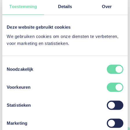
Toestemming
Details
Over
Getuigenissen.
Al meer dan
40344
Deze website gebruikt cookies
We gebruiken cookies om onze diensten te verbeteren,
tevreden klanten.
voor marketing en statistieken.
Toestemmingsselectie
Google reviews / mozzeno
Noodzakelijk
gebaseerd op 1120 reviews
4,7
/5
Voorkeuren
Bekijk alle recensies op Google
Statistieken
Marketing
K. V.
K. V.