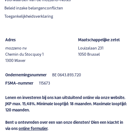
Voorwaarden van de mozzeno-Notes
Beleid inzake belangenconflicten
Toegankelijkheidsverklaring
Adres
Maatschappelijke zetel
mozzeno nv
Louizalaan 231
Chemin du Stocquoy 1
1050 Brussel
1300 Waver
Ondernemingsnummer
BE 0643.893.720
FSMA-nummer
115673
Lenen en investeren bij ons kan uitsluitend online via onze website.
JKP max. 15,48%. Minimale looptijd: 18 maanden. Maximale looptijd:
120 maanden.
Bent u
ontevreden
over een van onze diensten? Dien een
klacht
in
via ons
online formulier
.