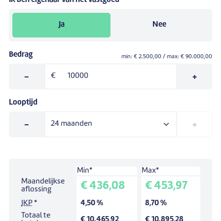
Ik ben eigenaar van het vastgoed
Ja
Nee
Bedrag
min: €
2.500,00
/ max: €
90.000,00
-
€
+
Looptijd
-
+
Min*
Max*
Simulatie voor een lening van:
10.000,00 €
.
Maandelijkse
€ 436,08
€ 453,97
Looptijd:
24
maanden.
aflossing
JKP
*
4,50 %
8,70 %
Totaal te
€ 10.465,92
€ 10.895,28