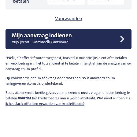
betalen
Voorwaarden
Mijn aanvraag indienen
Vrijblijvend - Onmiddellijk antwoord
*Welk JKP effectief wordt toegepast, hoeveel u maandelijks dient af te betalen
en welk bedrag u in het totaal dient af te betalen, hangt af van de analyse van uw
aanvraag en uw profiel.
Op voorwaarde dat uw aanvraag door mozzeno NV is aanvaard en uw
leningovereenkomst is ondertekend.
Zoals alle erkende kredietgevers zal mozzeno u
nooit
vragen om een bedrag te
betalen
voordat
het kredietbedrag aan u wordt uitbetaald.
Wat moet ik doen als
ik het slachtoffer ben geworden van kredietfraude?