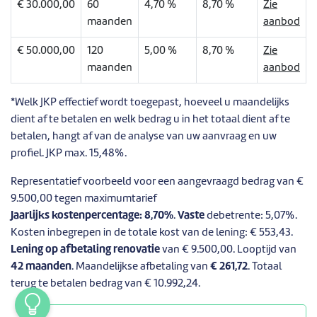
€ 30.000,00
60
4,70 %
8,70 %
Zie
maanden
aanbod
€ 50.000,00
120
5,00 %
8,70 %
Zie
maanden
aanbod
*Welk JKP effectief wordt toegepast, hoeveel u maandelijks
dient af te betalen en welk bedrag u in het totaal dient af te
betalen, hangt af van de analyse van uw aanvraag en uw
profiel. JKP max. 15,48%.
Representatief voorbeeld voor een aangevraagd bedrag van €
9.500,00 tegen maximumtarief
Jaarlijks kostenpercentage: 8,70%
.
Vaste
debetrente: 5,07%.
Kosten inbegrepen in de totale kost van de lening: € 553,43.
Lening op afbetaling renovatie
van € 9.500,00. Looptijd van
42 maanden
. Maandelijkse afbetaling van
€ 261,72
. Totaal
terug te betalen bedrag van € 10.992,24.