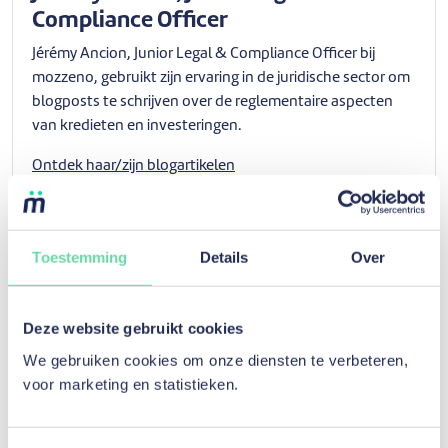
Compliance Officer
Jérémy Ancion, Junior Legal & Compliance Officer bij
mozzeno, gebruikt zijn ervaring in de juridische sector om
blogposts te schrijven over de reglementaire aspecten
van kredieten en investeringen.
Ontdek haar/zijn blogartikelen
Toestemming
Details
Over
De inhoud van onze artikels wordt
bijgehouden door onze experts
Deze website gebruikt cookies
Dit artikel is nagelezen op
26 augustus 2024
, door
Camille
We gebruiken cookies om onze diensten te verbeteren,
Carlier, Head of Legal & Compliance
voor marketing en statistieken.
Historiek
Bronnen