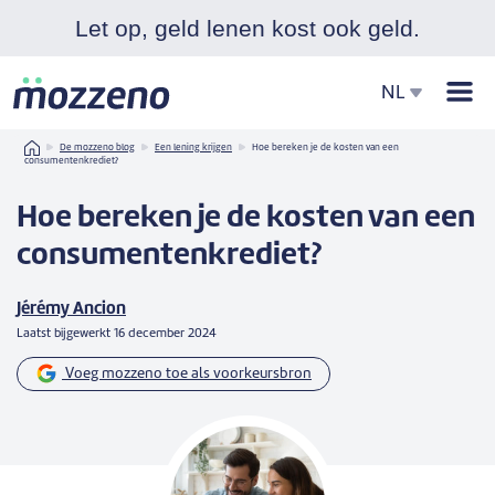
Let op, geld lenen kost ook geld.
Men
NL
Home
De mozzeno blog
Een lening krijgen
Hoe bereken je de kosten van een
consumentenkrediet?
Hoe bereken je de kosten van een
consumentenkrediet?
Jérémy Ancion
Laatst bijgewerkt
16 december 2024
Voeg mozzeno toe als voorkeursbron