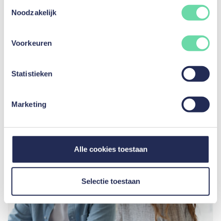
Toestemmingsselectie
Huidige versie
Noodzakelijk
26 augustus 2024
Gepost door Jérémy Ancion
Voorkeuren
Statistieken
Ontdek andere artikelen voor de
categorie
Een lening krijgen
Marketing
Alle cookies toestaan
Selectie toestaan