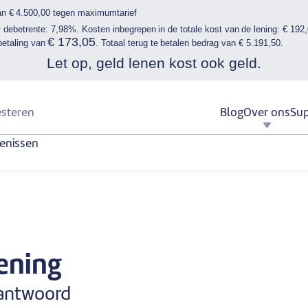
an € 4.500,00 tegen maximumtarief
e
debetrente: 7,98%. Kosten inbegrepen in de totale kost van de lening: € 192
€ 173,05
betaling van
. Totaal terug te betalen bedrag van € 5.191,50.
Let op, geld lenen kost ook geld.
esteren
Blog
Over ons
Sup
enissen
lening
 antwoord