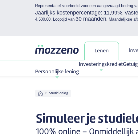
Representatief voorbeeld voor een aangevraagd bedrag v
Jaarlijks kostenpercentage: 11,99%
Vast
.
30 maanden
4.500,00. Looptijd van
. Maandelijkse af
Inv
Lenen
Investeringskrediet
Getuig
Persoonlijke lening
Home
Studielening
Simuleer je studie
100% online – Onmiddellijk