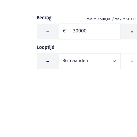
Bedrag
min: €
2.500,00
/ max: €
50.00
-
€
+
Looptijd
-
+