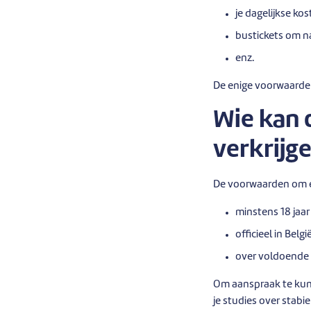
je dagelijkse kos
bustickets om na
enz.
De enige voorwaarde 
Wie kan 
verkrijg
De voorwaarden om ee
minstens 18 jaar 
officieel in Belg
over voldoende 
Om aanspraak te kunn
je studies over stab