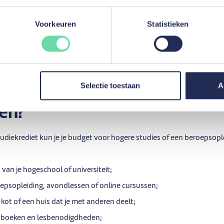
ening verloopt 100% online
, van de aanvraag tot de ondertekening
en via het platform vervullen. Zo nodig staan onze adviseurs je tele
Voorkeuren
Statistieken
rmatie?
Hoe een online studentenlening afsluiten?
Selectie toestaan
A
ik met een mozzeno-studiel
ren?
iekrediet kun je je budget voor hogere studies of een beroepsople
 van je hogeschool of universiteit;
oepsopleiding, avondlessen of online cursussen;
kot of een huis dat je met anderen deelt;
 boeken en lesbenodigdheden;