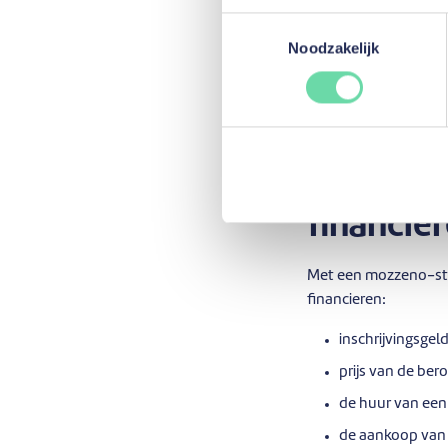
De mozzeno-studiel
Toestemmingsselectie
kunt alle formaliteit
Noodzakelijk
te helpen.
Meer info
Wat kan 
financie
Met een mozzeno-stud
financieren:
inschrijvingsgeld
prijs van de ber
de huur van een 
de aankoop van