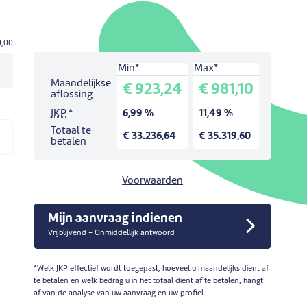
0,00
Min*
Max*
Simulatie voor een lening van:
30.000,00 €
.
Maandelijkse
€ 923,24
€ 981,10
Looptijd:
36
maanden.
aflossing
JKP
*
6,99 %
11,49 %
Totaal te
€ 33.236,64
€ 35.319,60
betalen
Voorwaarden
Mijn aanvraag indienen
Vrijblijvend - Onmiddellijk antwoord
*Welk JKP effectief wordt toegepast, hoeveel u maandelijks dient af
te betalen en welk bedrag u in het totaal dient af te betalen, hangt
af van de analyse van uw aanvraag en uw profiel.