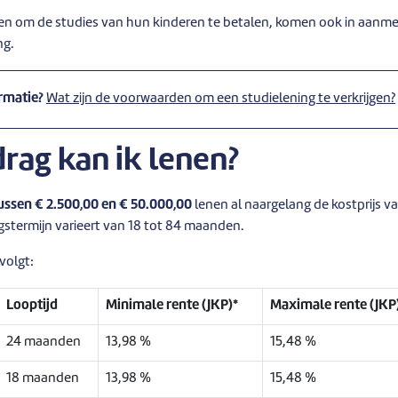
nen om de studies van hun kinderen te betalen, komen ook in aanme
ng.
rmatie?
Wat zijn de voorwaarden om een studielening te verkrijgen?
rag kan ik lenen?
ussen € 2.500,00 en €
50.000,00
lenen al naargelang de kostprijs va
gstermijn varieert van 18 tot 84 maanden.
 volgt:
Looptijd
Minimale rente (JKP)*
Maximale rente (JKP
24 maanden
13,98 %
15,48 %
18 maanden
13,98 %
15,48 %