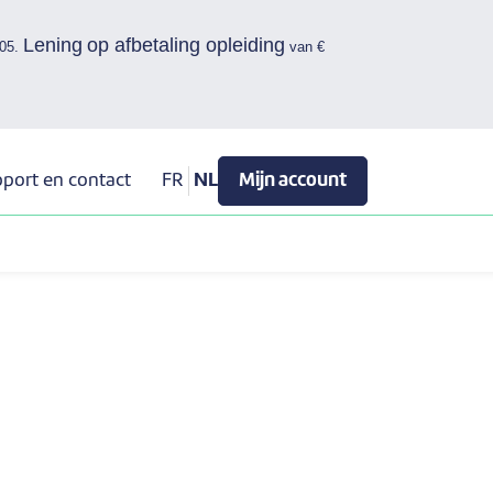
Lening op afbetaling opleiding
,05.
van €
port en contact
FR
NL
Mijn account