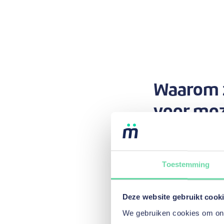
Waarom z
voor mo
Dankzij de mozzeno-st
Toestemming
Goed om t
Het gaat o
dagen na d
Deze website gebruikt cook
tijdens je
We gebruiken cookies om onze