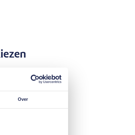
kiezen
ing te voltooien.
Over
 begint 30
jgen als je