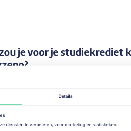
ou je voor je studiekrediet 
zzeno?
udielening kun je financiële steun krijgen om je studies of je opleid
Details
e weten:
m een lening met vaste maandelijkse aflossingen. De terugbetaling
e ondertekening van het contract: je kunt deze lening dus alleen kri
ies
 studies over stabiele en voldoende inkomsten beschikt.
 diensten te verbeteren, voor marketing en statistieken.