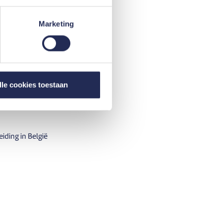
 van het contract. Je
fonisch te woord om je
Marketing
lle cookies toestaan
ening
iding in België