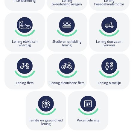
Interieurlening
Lening
Lening
tweedehandswagen
tweedehandsmotor
Lening elektrisch
Studie en opleiding
Lening duurzaam
voertuig
lening
vervoer
Lening fiets
Lening elektrische fiets
Lening huwelijk
Familie en gezondheid
Vakantielening
lening