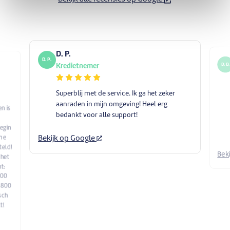
D. P.
D. P.
D. D.
Kredietnemer
Superblij met de service. Ik ga het zeker
aanraden in mijn omgeving! Heel erg
n is
bedankt voor alle support!
begin
ine
Bekijk op Google
teld!
Bek
 het
t:
900
 800
sch
t!