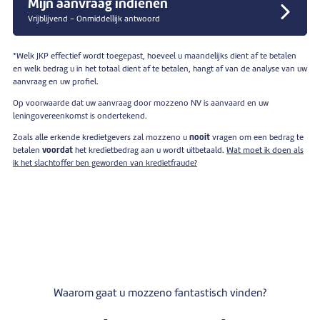
Mijn aanvraag indienen
Vrijblijvend - Onmiddellijk antwoord
*Welk JKP effectief wordt toegepast, hoeveel u maandelijks dient af te betalen
en welk bedrag u in het totaal dient af te betalen, hangt af van de analyse van uw
aanvraag en uw profiel.
Op voorwaarde dat uw aanvraag door mozzeno NV is aanvaard en uw
leningovereenkomst is ondertekend.
Zoals alle erkende kredietgevers zal mozzeno u
nooit
vragen om een bedrag te
betalen
voordat
het kredietbedrag aan u wordt uitbetaald.
Wat moet ik doen als
ik het slachtoffer ben geworden van kredietfraude?
Waarom gaat u mozzeno fantastisch vinden?