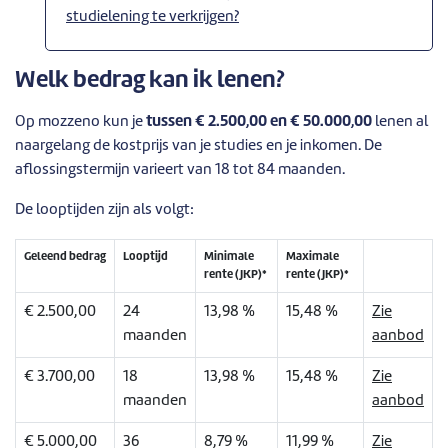
studielening te verkrijgen?
Welk bedrag kan ik lenen?
Op mozzeno kun je
tussen € 2.500,00 en €
50.000,00
lenen al
naargelang de kostprijs van je studies en je inkomen. De
aflossingstermijn varieert van 18 tot 84 maanden.
De looptijden zijn als volgt:
Geleend bedrag
Looptijd
Minimale
Maximale
rente (JKP)*
rente (JKP)*
€ 2.500,00
24
13,98 %
15,48 %
Zie
maanden
aanbod
€ 3.700,00
18
13,98 %
15,48 %
Zie
maanden
aanbod
€ 5.000,00
36
8,79 %
11,99 %
Zie