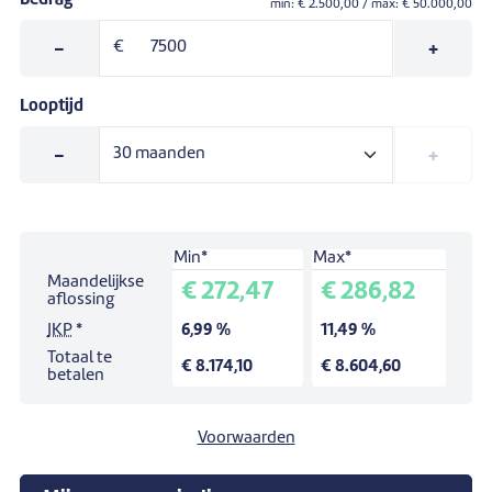
Bedrag
min: €
2.500,00
/ max: €
50.000,00
-
€
+
Looptijd
-
+
Min*
Max*
Simulatie voor een lening van:
7.500,00 €
.
Maandelijkse
€ 272,47
€ 286,82
Looptijd:
30
maanden.
aflossing
JKP
*
6,99 %
11,49 %
Totaal te
€ 8.174,10
€ 8.604,60
betalen
Voorwaarden