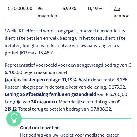
€ 50.000,00
96
6,99 %
11,49 %
Zie
maanden
aanbod
*Welk JKP effectief wordt toegepast, hoeveel u maandelijks
dient af te betalen en welk bedrag u in het totaal dient af te
betalen, hangt af van de analyse van uw aanvraag en uw
profiel. JKP max. 15,48%.
Representatief voorbeeld voor een aangevraagd bedrag van €
6.700,00 tegen maximumtarief
Jaarlijks kostenpercentage: 11,49%
.
Vaste
debetrente: 8,17%.
Kosten inbegrepen in de totale kost van de lening: € 275,32.
Lening op afbetaling familie en gezondheid
van € 6.700,00.
Looptijd van
36 maanden
. Maandelijkse afbetaling van
€
219,12
. Totaal terug te betalen bedrag van € 7.888,32.
Goed om te weten:
Het bedrag van uw krediet voor medische kosten