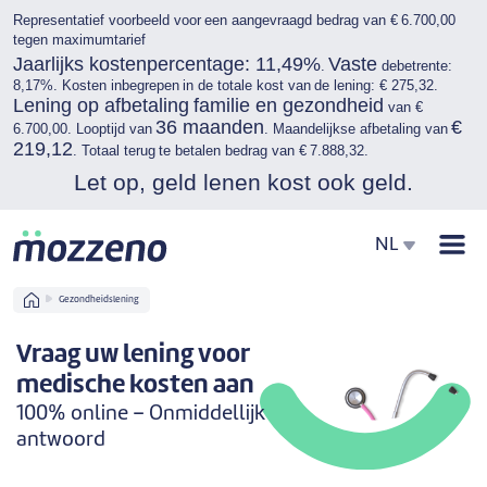
Representatief voorbeeld voor een aangevraagd bedrag van € 6.700,00
tegen maximumtarief
Jaarlijks kostenpercentage: 11,49%
Vaste
.
debetrente:
8,17%. Kosten inbegrepen in de totale kost van de lening: € 275,32.
Lening op afbetaling familie en gezondheid
van €
36 maanden
€
6.700,00. Looptijd van
. Maandelijkse afbetaling van
219,12
. Totaal terug te betalen bedrag van € 7.888,32.
Let op, geld lenen kost ook geld.
Men
NL
Home
Gezondheidslening
Vraag uw lening voor
medische kosten aan
100% online – Onmiddellijk
antwoord