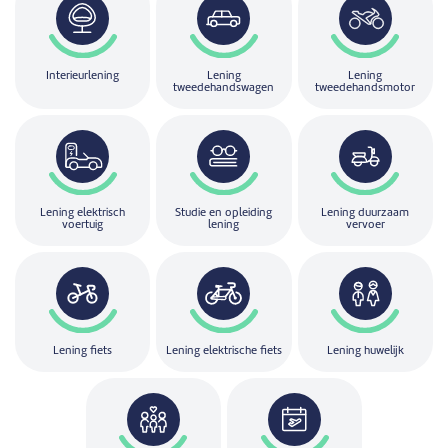
Interieurlening
Lening
Lening
tweedehandswagen
tweedehandsmotor
Lening elektrisch
Studie en opleiding
Lening duurzaam
voertuig
lening
vervoer
Lening fiets
Lening elektrische fiets
Lening huwelijk