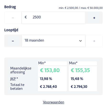
Bedrag
min: €
2.500,00
/ max: €
50.000,00
-
€
+
Looptijd
-
+
Min*
Max*
Simulatie voor een lening van:
2.500,00 €
.
Maandelijkse
€ 153,80
€ 155,35
Looptijd:
18
maanden.
aflossing
JKP
*
13,98 %
15,48 %
Totaal te
€ 2.768,40
€ 2.796,30
betalen
Voorwaarden