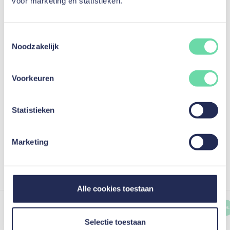
voor marketing en statistieken.
Al meer dan
40524
Toestemmingsselectie
tevreden klanten.
Noodzakelijk
Voorkeuren
Google reviews / mozzeno
Statistieken
gebaseerd op 1120 reviews
4,7
/5
Marketing
Bekijk alle recensies op Google
Alle cookies toestaan
M. V.
M. V.
S. H.
Kredietnemer
Selectie toestaan