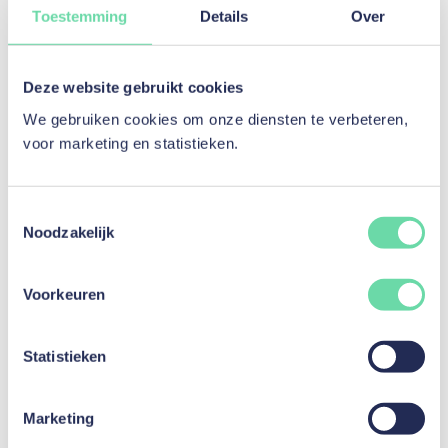
Toestemming
Details
Over
Deze website gebruikt cookies
Meerwaardebelasting: praktische gids voor
We gebruiken cookies om onze diensten te verbeteren,
beleggers
voor marketing en statistieken.
Lees artikel
Toestemmingsselectie
Noodzakelijk
Voorkeuren
Statistieken
Marketing