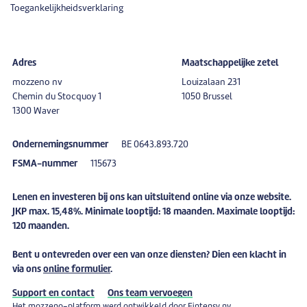
Toegankelijkheidsverklaring
Adres
Maatschappelijke zetel
mozzeno nv
Louizalaan 231
Chemin du Stocquoy 1
1050 Brussel
1300 Waver
Ondernemingsnummer
BE 0643.893.720
FSMA-nummer
115673
Lenen en investeren bij ons kan uitsluitend online via onze website.
JKP max. 15,48%. Minimale looptijd: 18 maanden. Maximale looptijd:
120 maanden.
Bent u
ontevreden
over een van onze diensten? Dien een
klacht
in
via ons
online formulier
.
Support en contact
Ons team vervoegen
Het mozzeno-platform werd ontwikkeld door
Fintensy nv
.