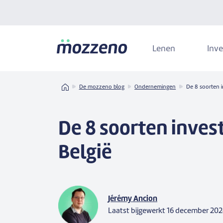
Lenen
Inve
Home
De mozzeno blog
Ondernemingen
De 8 soorten i
De 8 soorten inves
België
Jérémy Ancion
Laatst bijgewerkt
16 december 20