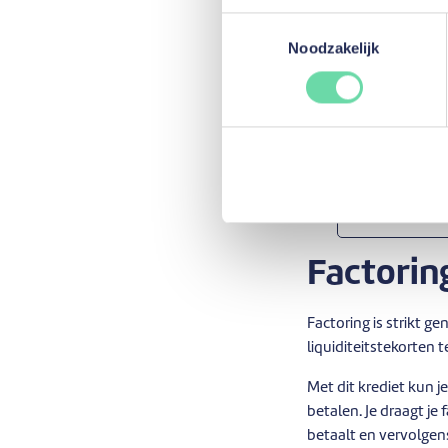
Een kred
Toestemmingsselectie
Noodzakelijk
Een krediet op vaste
ondernemingen. Je bet
het volledige kapitaal
Het wordt voornameli
Meer info
Factorin
Factoring is strikt 
liquiditeitstekorten 
Met dit krediet kun j
betalen. Je draagt j
betaalt en vervolgens 