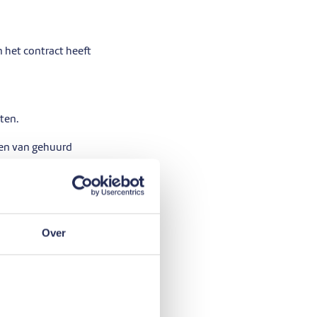
n het contract heeft
ten.
sten van gehuurd
ie niet uit te
Over
 kun je een
et gefinancierde