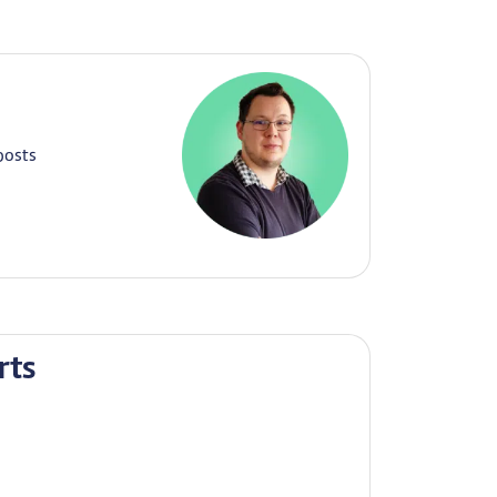
gposts
rts