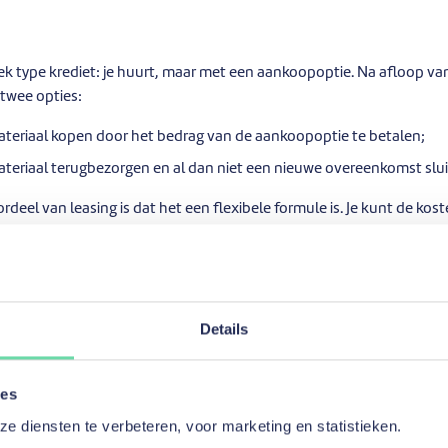
iek type krediet: je huurt, maar met een aankoopoptie. Na afloop va
twee opties:
teriaal kopen door het bedrag van de aankoopoptie te betalen;
teriaal terugbezorgen en al dan niet een nieuwe overeenkomst slui
eel van leasing is dat het een flexibele formule is. Je kunt de ko
iden en tegelijkertijd heb je altijd de mogelijkheid om de aankoopopt
goedlening
Details
inancieren, zoals een magazijn, een kantoor of een verkooppunt, dan
ragen. Een vastgoedlening is gewaarborgd door een hypotheek op h
ies
g tot een interessantere rentevoet.
 diensten te verbeteren, voor marketing en statistieken.