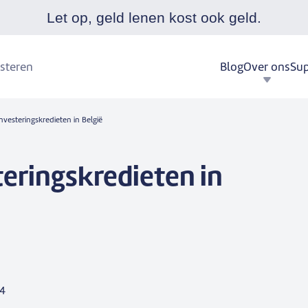
Let op, geld lenen kost ook geld.
Blog
Over ons
Sup
steren
nvesteringskredieten in België
teringskredieten in
24