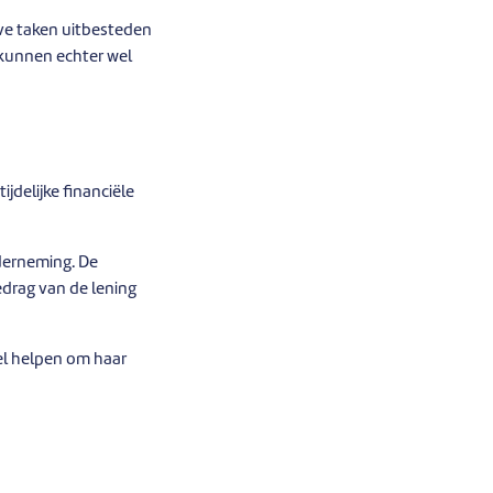
eve taken uitbesteden
 kunnen echter wel
jdelijke financiële
nderneming. De
drag van de lening
el helpen om haar