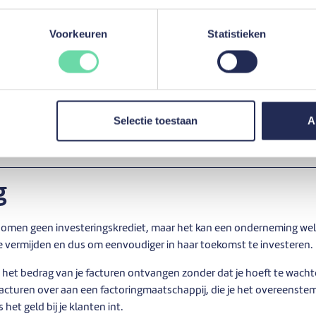
iet op vaste termijn
Voorkeuren
Statistieken
 termijn, ook wel
straight loan
genoemd, is een vorm van een bulletk
aalt tijdens de hele looptijd van de lening alleen de interesten van 
 aan het einde in één keer af.
jk gebruikt voor vastgoedinvesteringen en vereist een eigen inbre
Selectie toestaan
A
rmatie?
Hoe financier je een behoefte aan werkkapitaal?
g
genomen geen investeringskrediet, maar het kan een onderneming we
te vermijden en dus om eenvoudiger in haar toekomst te investeren.
e het bedrag van je facturen ontvangen zonder dat je hoeft te wacht
e facturen over aan een factoringmaatschappij, die je het overeens
het geld bij je klanten int.