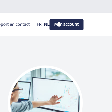
port en contact
FR
NL
Mijn account