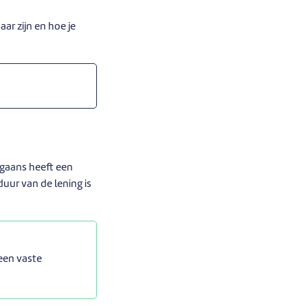
aar zijn en hoe je
orgaans heeft een
duur van de lening is
een vaste