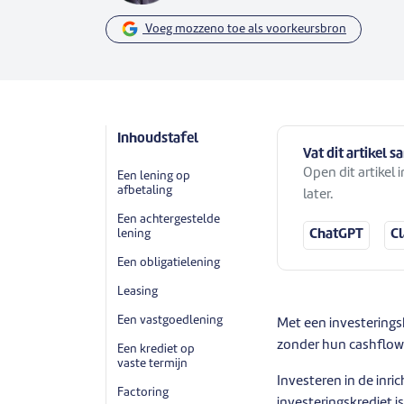
Voeg mozzeno toe als voorkeursbron
Inhoudstafel
Vat dit artikel 
Open dit artikel
Een lening op
afbetaling
later.
Een achtergestelde
lening
ChatGPT
C
Een obligatielening
Leasing
Een vastgoedlening
Met een investerings
zonder hun cashflow 
Een krediet op
vaste termijn
Investeren in de inri
Factoring
investeringskrediet i