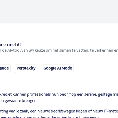
samen met AI
 in de AI-tool van uw keuze om het samen te vatten, te verkennen en
laude
Perplexity
Google AI Mode
krediet kunnen professionals hun bedrijf op een serene, gestage man
in gevaar te brengen.
chting van je zaak, een nieuwe bedrijfswagen kopen of nieuw IT-mate
s een goede manier om dergelijke projecten te financieren.