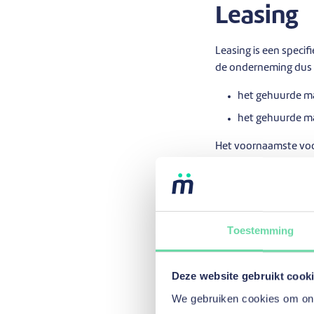
Leasing
Leasing is een specif
de onderneming dus 
het gehuurde ma
het gehuurde ma
Het voornaamste voord
materiaal immers spre
oefenen.
Een vast
Toestemming
Als je vastgoed wil f
vastgoedlening aanv
Deze website gebruikt cook
pand en biedt toegan
We gebruiken cookies om onze