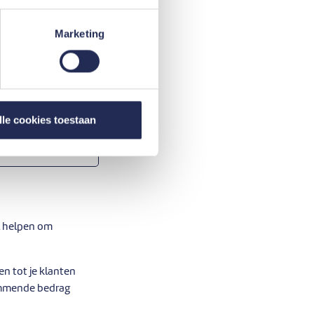
Marketing
rediet voor
het krediet en lost
ng van minstens 15%.
lle cookies toestaan
l helpen om
en tot je klanten
temmende bedrag