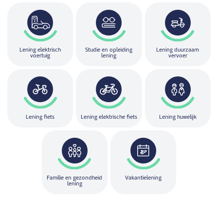
Lening elektrisch
Studie en opleiding
Lening duurzaam
voertuig
lening
vervoer
Lening fiets
Lening elektrische fiets
Lening huwelijk
Familie en gezondheid
Vakantielening
lening