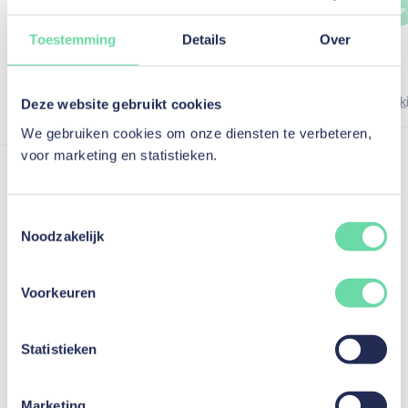
M. N.
N. P.
Kredietnemer
Toestemming
Details
Over
Meteen geholpen. Waar andere financiële
instanties nee zeiden, kreeg ik direct een
Deze website gebruikt cookies
Bek
antwoord en goedkeuring.
We gebruiken cookies om onze diensten te verbeteren,
Bekijk op Google
voor marketing en statistieken.
Toestemmingsselectie
Noodzakelijk
Previous
Next
Voorkeuren
Statistieken
Marketing