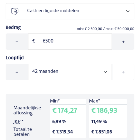
Bedrag
min: €
2.500,00
/ max: €
50.000,00
-
€
+
Looptijd
-
+
Min*
Max*
Simulatie voor een lening van:
€ 0,00
.
Maandelijkse
€ 174,27
€ 186,93
Looptijd:
42
maanden.
aflossing
JKP
*
6,99 %
11,49 %
Totaal te
€ 7.319,34
€ 7.851,06
betalen