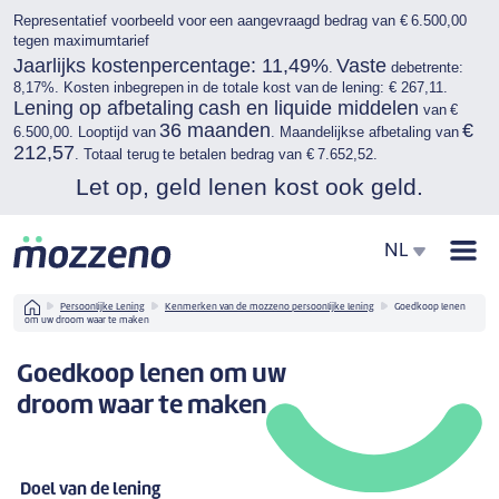
Representatief voorbeeld voor een aangevraagd bedrag van € 6.500,00
tegen maximumtarief
Jaarlijks kostenpercentage: 11,49%
Vaste
.
debetrente:
8,17%. Kosten inbegrepen in de totale kost van de lening: € 267,11.
Lening op afbetaling cash en liquide middelen
van €
36 maanden
€
6.500,00. Looptijd van
. Maandelijkse afbetaling van
212,57
. Totaal terug te betalen bedrag van € 7.652,52.
Let op, geld lenen kost ook geld.
Men
NL
Home
Persoonlijke Lening
Kenmerken van de mozzeno persoonlijke lening
Goedkoop lenen
om uw droom waar te maken
Goedkoop lenen om uw
droom waar te maken
Doel van de lening