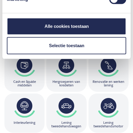
Alle cookies toestaan
De leningen
die mozzeno aanbiedt
Selectie toestaan
Cash en liquide
Hergroeperen van
Renovatie en werken
middelen
kredieten
lening
Interieurlening
Lening
Lening
tweedehandswagen
tweedehandsmotor