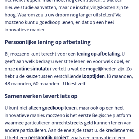
het werk trappen, maar moet nog even sparen. U wilt een
nieuwe studie aanvatten, maar de inschrijvingskosten zijn te
hoog. Waarom zou u uw droom nog langer uitstellen? Via
mozzeno kunt u goedkoop lenen, en dat op een heel
innovatieve manier.
Persoonlijke lening op afbetaling
Bij mozzeno kunt terecht voor een
lening op afbetaling
. U
geeft aan welk bedrag u wenst te lenen en voor welk doel, en
onze
online simulator
vertelt u wat de mogelijkheden zijn. Zo
hebt u de keuze tussen verschillende
looptijden
. 18 maanden,
48 maanden, 60 maanden... U kiest zelf.
Samenwerken levert iets op
U kunt niet alleen
goedkoop lenen
, maar ook op een heel
innovatieve manier. mozzeno is het eerste Belgische platform
waarmee particulieren onrechtstreeks geld kunnen lenen van
andere particulieren. Aan de ene zijde staat u: de kredietnemer.
U hebt een
persoonlijk project
, zoals een renovatie of een