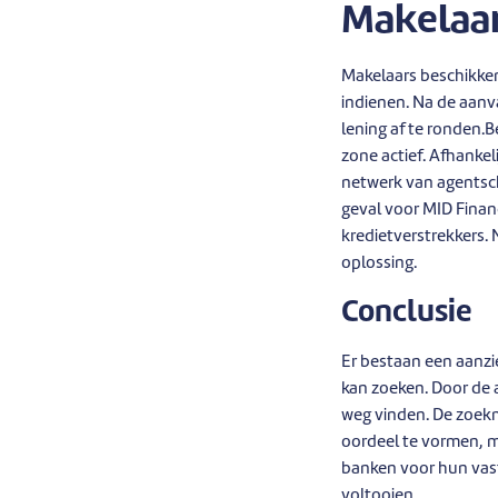
Makelaa
Makelaars beschikke
indienen. Na de aanv
lening af te ronden.
zone actief. Afhankel
netwerk van agentsch
geval voor MID Finan
kredietverstrekkers.
oplossing.
Conclusie
Er bestaan een aanzi
kan zoeken. Door de a
weg vinden. De zoekm
oordeel te vormen, 
banken voor hun vaste
voltooien.