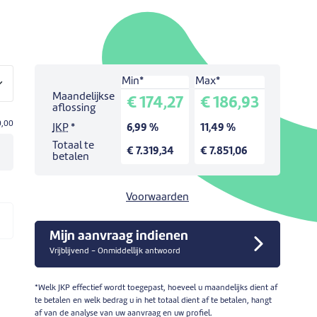
Min*
Max*
Simulatie voor een lening van:
€ 0,00
.
Maandelijkse
€ 174,27
€ 186,93
Looptijd:
42
maanden.
aflossing
0,00
JKP
*
6,99 %
11,49 %
Totaal te
€ 7.319,34
€ 7.851,06
betalen
Voorwaarden
Mijn aanvraag indienen
Vrijblijvend - Onmiddellijk antwoord
*Welk JKP effectief wordt toegepast, hoeveel u maandelijks dient af
te betalen en welk bedrag u in het totaal dient af te betalen, hangt
af van de analyse van uw aanvraag en uw profiel.