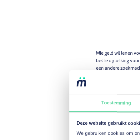
Wie geld wil lenen vo
beste oplossing voor
een andere zoekmac
gebruikers willen be
we in diverse catego
Kredietv
Toestemming
Websites zoals
spaar
instellingen die in B
Deze website gebruikt cook
gemakkelijk. Op basi
We gebruiken cookies om onze
lening. Ze verschaft 