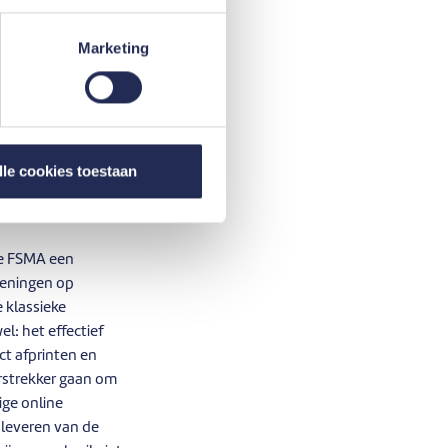
en zich tot een
ie de door jou gekozen
Marketing
rnaast krijg je ook
lle cookies toestaan
de FSMA een
leningen op
e klassieke
l: het effectief
ct afprinten en
rstrekker gaan om
ige online
nleveren van de