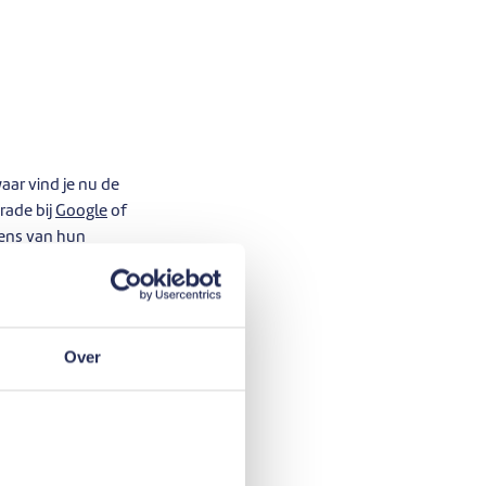
aar vind je nu de
rade bij
Google
of
vens van hun
ekopdrachten kunnen
Over
ingen van financiële
aanbiedingen is
jouw persoonlijke
 afbetaling en het