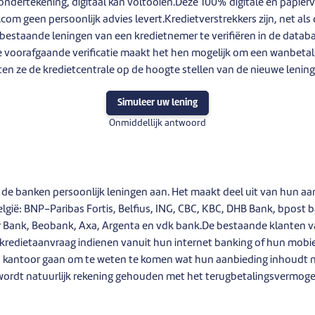
ndertekening, digitaal kan voltooien.Deze 100% digitale en papiervr
m geen persoonlijk advies levert.Kredietverstrekkers zijn, net als 
bestaande leningen van een kredietnemer te verifiëren in de datab
e voorafgaande verificatie maakt het hen mogelijk om een wanbetali
en ze de kredietcentrale op de hoogte stellen van de nieuwe lenin
Simuleer uw lening
Onmiddellijk antwoord
de banken persoonlijk leningen aan. Het maakt deel uit van hun aanb
lgië: BNP-Paribas Fortis, Belfius, ING, CBC, KBC, DHB Bank, bpost
Bank, Beobank, Axa, Argenta en vdk bank.De bestaande klanten 
redietaanvraag indienen vanuit hun internet banking of hun mobiel
 kantoor gaan om te weten te komen wat hun aanbieding inhoudt 
wordt natuurlijk rekening gehouden met het terugbetalingsvermog