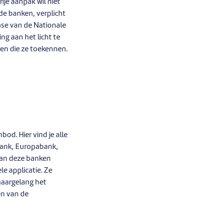
ije aanpak wil niet
de banken, verplicht
ase van de Nationale
ng aan het licht te
gen die ze toekennen.
od. Hier vind je alle
 bank, Europabank,
van deze banken
e applicatie. Ze
naargelang het
en van de