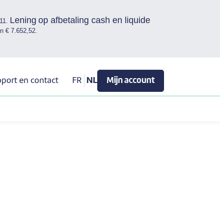
Lening op afbetaling cash en liquide
,11.
an € 7.652,52.
port en contact
FR
NL
Mijn account