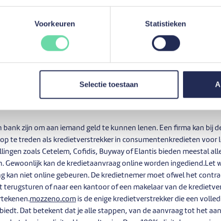
en bedrag.Deze websites zijn zelf geen kredietverstrekkers en beperk
estal zal je via een link doorverwezen worden naar de kredietgever d
Voorkeuren
Statistieken
et gaat hier dus om een online vergelijking van de aanbiedingen. Daa
r van lenen.
Simuleer uw lening
Onmiddellijk antwoord
Selectie toestaan
A
erstrekkers
en bank zijn om aan iemand geld te kunnen lenen. Een firma kan bij 
 op te treden als kredietverstrekker in consumentenkredieten voor 
llingen zoals Cetelem, Cofidis, Buyway of Elantis bieden meestal all
. Gewoonlijk kan de kredietaanvraag online worden ingediend.Let we
ing kan niet online gebeuren. De kredietnemer moet ofwel het contra
 terugsturen of naar een kantoor of een makelaar van de kredietve
rtekenen.
mozzeno.com
is de enige kredietverstrekker die een volled
biedt. Dat betekent dat je alle stappen, van de aanvraag tot het aa