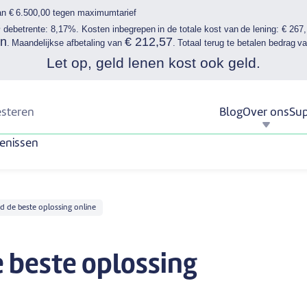
an € 6.500,00 tegen maximumtarief
e
debetrente: 8,17%. Kosten inbegrepen in de totale kost van de lening: € 267
n
€ 212,57
. Maandelijkse afbetaling van
. Totaal terug te betalen bedrag v
Let op, geld lenen kost ook geld.
esteren
Blog
Over ons
Sup
enissen
d de beste oplossing online
e beste oplossing