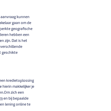
n aanvraag kunnen
makelaar gaan om de
eperkte geografische
Anderen hebben een
 zijn. Dat is het
verschillende
t geschikte
 een kredietoplossing
 hierin makkelijker je
en.Om zich een
om
en bij bepaalde
en lening online te