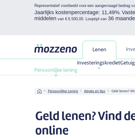
Representatief voorbeeld voor een aangevraagd bedrag v
Jaarlijks kostenpercentage: 11,49%
Vast
.
middelen
36 maande
van € 6.500,00. Looptijd van
Inv
Lenen
Investeringskrediet
Getuig
Persoonlijke lening
Home
Persoonlijke Lening
Advies en tips
Geld lenen? Vin
Geld lenen? Vind d
online