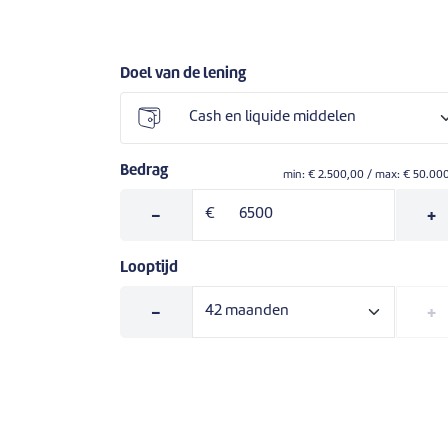
Doel van de lening
Bedrag
min: €
2.500,00
/ max: €
50.00
-
€
+
Looptijd
-
+