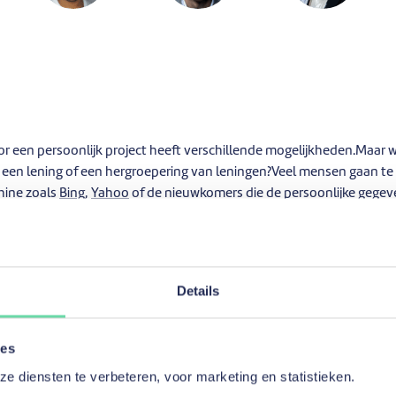
or een persoonlijk project heeft verschillende mogelijkheden.Maar w
 een lening of een hergroepering van leningen?Veel mensen gaan te 
hine zoals
Bing
,
Yahoo
of de nieuwkomers die de persoonlijke gege
schermen zoals
DuckDuckGo
of
Qwant
.De resultaten van zulke zo
rieën opdelen:
ergelijkers
Details
gids.be
,
topcompare.be
,
bankshopper.be
… vergelijken alle aanbied
elgië leningen op afbetaling hebben.De vergelijking tussen de beste 
ies
s van jouw project rangschikt de website de beste rentevoeten voor 
 diensten te verbeteren, voor marketing en statistieken.
informatie over het jaarlijks kostenpercentage (
jkp
), de maandelijkse