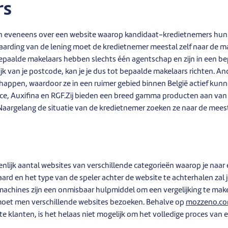
rs
n eveneens over een website waarop kandidaat-kredietnemers hu
aarding van de lening moet de kredietnemer meestal zelf naar de 
Bepaalde makelaars hebben slechts één agentschap en zijn in een b
ijk van je postcode, kan je je dus tot bepaalde makelaars richten. 
appen, waardoor ze in een ruimer gebied binnen België actief kunnen
ce, Auxifina en RGF.Zij bieden een breed gamma producten aan van 
 Naargelang de situatie van de kredietnemer zoeken ze naar de mees
enlijk aantal websites van verschillende categorieën waarop je naar
ard en het type van de speler achter de website te achterhalen zal je
achines zijn een onmisbaar hulpmiddel om een vergelijking te mak
moet men verschillende websites bezoeken. Behalve op
mozzeno.c
 klanten, is het helaas niet mogelijk om het volledige proces van e