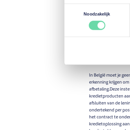
totale terug te betal
Toestemmingsselectie
prijsvergelijking. Me
Noodzakelijk
oplossing aanbiedt. H
advies over de manie
Kredietv
In België moet je ge
erkenning krijgen om
afbetaling.Deze inste
kredietproducten aan
afsluiten van de len
ondertekend per post
het contract te onde
kredietoplossing aan