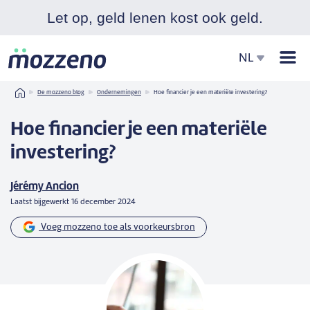
Let op, geld lenen kost ook geld.
Men
NL
Home
De mozzeno blog
Ondernemingen
Hoe financier je een materiële investering?
Hoe financier je een materiële
investering?
Jérémy Ancion
Laatst bijgewerkt
16 december 2024
Voeg mozzeno toe als voorkeursbron