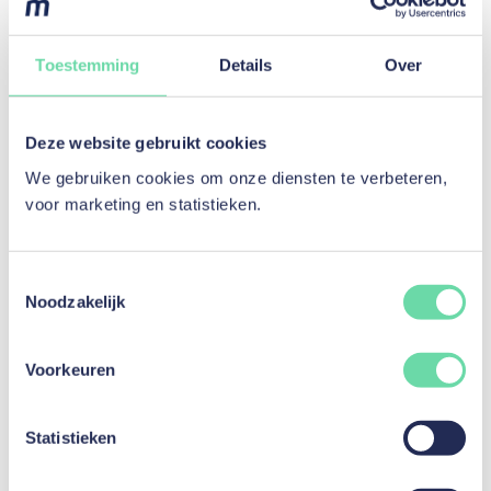
Toestemming
Details
Over
Deze website gebruikt cookies
We gebruiken cookies om onze diensten te verbeteren,
voor marketing en statistieken.
Toestemmingsselectie
Noodzakelijk
Terugblik op 2025, vooruitblik op 2026!
Voorkeuren
Lees artikel
Statistieken