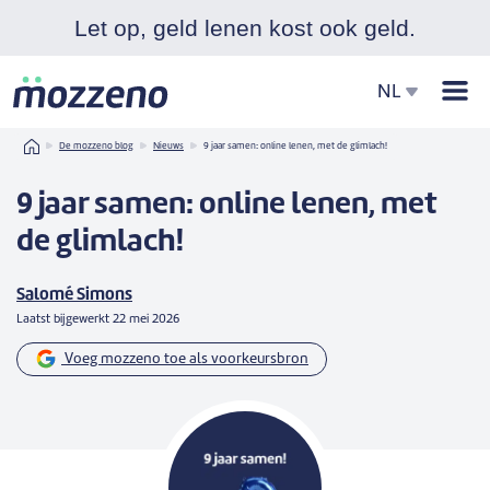
Let op, geld lenen kost ook geld.
Men
NL
Home
De mozzeno blog
Nieuws
9 jaar samen: online lenen, met de glimlach!
9 jaar samen: online lenen, met
de glimlach!
Salomé Simons
Laatst bijgewerkt
22 mei 2026
Voeg mozzeno toe als voorkeursbron