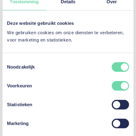
Toestemming
Details
Over
Ontdek de investeringen
Deze website gebruikt cookies
We gebruiken cookies om onze diensten te verbeteren,
voor marketing en statistieken.
Persoonlijke Lening
Persoonlijke Lening
Toestemmingsselectie
Noodzakelijk
Renovatielening
Interieurlening
Autolening
Voorkeuren
Vraag je motorlening aan
Lening elektrisch voertuig
Statistieken
Lening fiets
Lening elektrische fiets
Marketing
Lening medische kosten