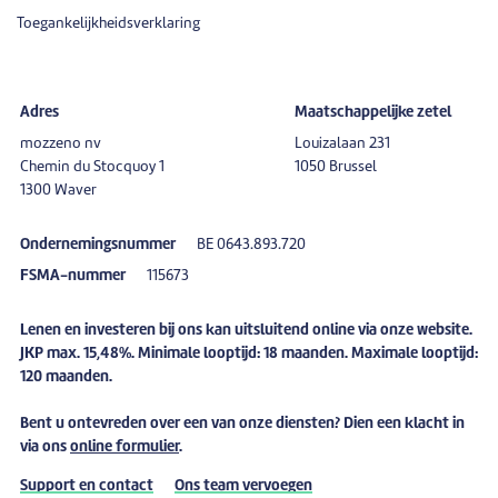
Toegankelijkheidsverklaring
Adres
Maatschappelijke zetel
mozzeno nv
Louizalaan 231
Chemin du Stocquoy 1
1050 Brussel
1300 Waver
Ondernemingsnummer
BE 0643.893.720
FSMA-nummer
115673
Lenen en investeren bij ons kan uitsluitend online via onze website.
JKP max. 15,48%. Minimale looptijd: 18 maanden. Maximale looptijd:
120 maanden.
Bent u
ontevreden
over een van onze diensten? Dien een
klacht
in
via ons
online formulier
.
Support en contact
Ons team vervoegen