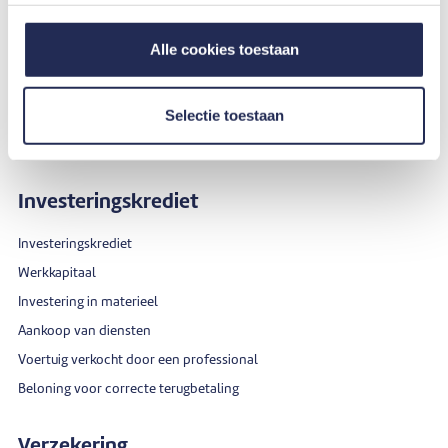
Huwelijkslening
Studielening
Alle cookies toestaan
Simuleer je reislening
Hergroepering van leningen
Selectie toestaan
Beloning voor correcte terugbetaling
Investeringskrediet
Investeringskrediet
Werkkapitaal
Investering in materieel
Aankoop van diensten
Voertuig verkocht door een professional
Beloning voor correcte terugbetaling
Verzekering