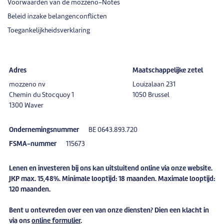
Voorwaarden van de mozzeno-Notes
Beleid inzake belangenconflicten
Toegankelijkheidsverklaring
Adres
Maatschappelijke zetel
mozzeno nv
Louizalaan 231
Chemin du Stocquoy 1
1050 Brussel
1300 Waver
Ondernemingsnummer
BE 0643.893.720
FSMA-nummer
115673
Lenen en investeren bij ons kan uitsluitend online via onze website.
JKP max. 15,48%. Minimale looptijd: 18 maanden. Maximale looptijd:
120 maanden.
Bent u
ontevreden
over een van onze diensten? Dien een
klacht
in
via ons
online formulier
.