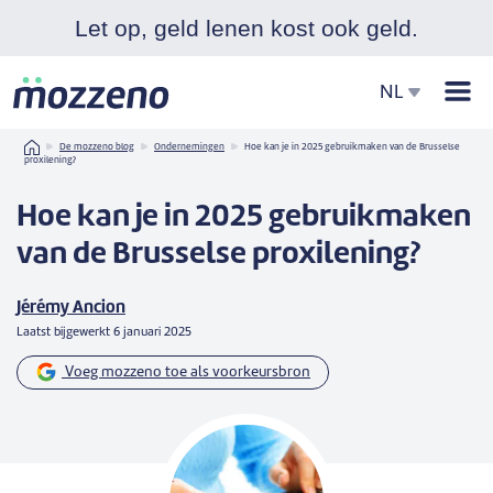
Let op, geld lenen kost ook geld.
Men
NL
Home
De mozzeno blog
Ondernemingen
Hoe kan je in 2025 gebruikmaken van de Brusselse
proxilening?
Hoe kan je in 2025 gebruikmaken
van de Brusselse proxilening?
Jérémy Ancion
Laatst bijgewerkt
6 januari 2025
Voeg mozzeno toe als voorkeursbron