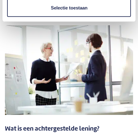
categorie
Ondernemingen
Selectie toestaan
Wat is een achtergestelde lening?