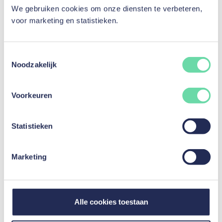
We gebruiken cookies om onze diensten te verbeteren,
voor marketing en statistieken.
Toestemmingsselectie
De inhoud van onze artikels wordt
Noodzakelijk
bijgehouden door onze experts
Dit artikel is nagelezen op
17 december 2024
, door
Camille
Voorkeuren
Carlier, Head of Legal & Compliance
Historiek
Bronnen
Statistieken
Huidige versie
Marketing
17 december 2024
Gepost door Jérémy Ancion
Alle cookies toestaan
Ontdek andere artikelen voor de