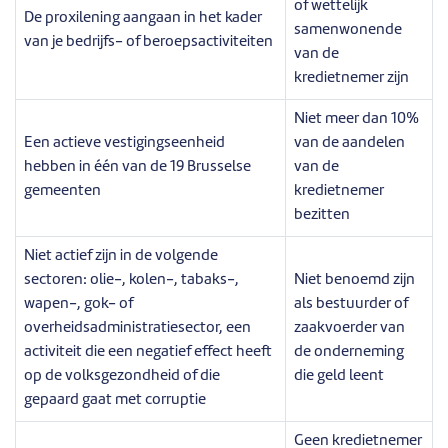
of wettelijk
De proxilening aangaan in het kader
samenwonende
van je bedrijfs- of beroepsactiviteiten
van de
kredietnemer zijn
Niet meer dan 10%
Een actieve vestigingseenheid
van de aandelen
hebben in één van de 19 Brusselse
van de
gemeenten
kredietnemer
bezitten
Niet actief zijn in de volgende
sectoren: olie-, kolen-, tabaks-,
Niet benoemd zijn
wapen-, gok- of
als bestuurder of
overheidsadministratiesector, een
zaakvoerder van
activiteit die een negatief effect heeft
de onderneming
op de volksgezondheid of die
die geld leent
gepaard gaat met corruptie
Geen kredietnemer