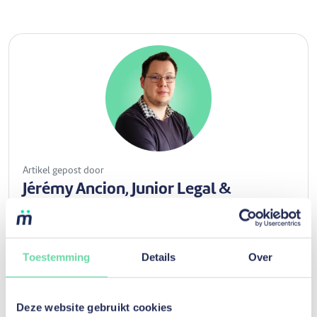
Artikel gepost door
Jérémy Ancion, Junior Legal &
Compliance Officer
Jérémy Ancion, Junior Legal & Compliance Officer bij
mozzeno, gebruikt zijn ervaring in de juridische sector om
Toestemming
Details
Over
blogposts te schrijven over de reglementaire aspecten
van kredieten en investeringen.
Deze website gebruikt cookies
Ontdek haar/zijn blogartikelen