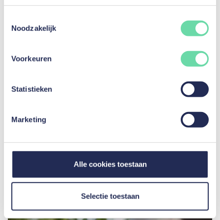
Toestemmingsselectie
Noodzakelijk
Voorkeuren
Statistieken
De 6 beste websites voor tweedehands
Marketing
wagens in België
Lees artikel
Alle cookies toestaan
Selectie toestaan