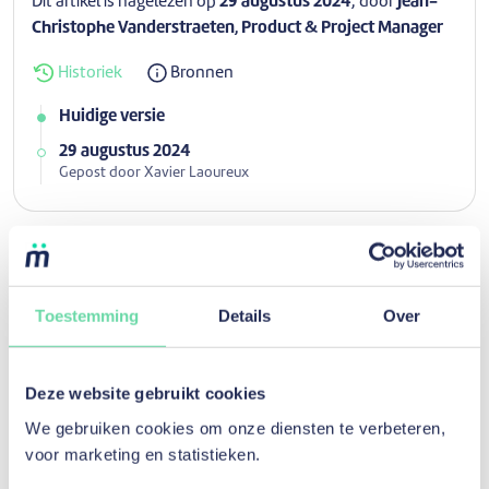
Dit artikel is nagelezen op
29 augustus 2024
, door
Jean-
Christophe Vanderstraeten, Product & Project Manager
Historiek
Bronnen
Huidige versie
29 augustus 2024
Gepost door Xavier Laoureux
Ontdek andere artikelen voor de
categorie
Voertuigen
Toestemming
Details
Over
Deze website gebruikt cookies
We gebruiken cookies om onze diensten te verbeteren,
voor marketing en statistieken.