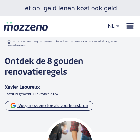
Let op, geld lenen kost ook geld.
Men
NL
Home
De mozzeno blog
Project te financieren
Renovatie
Ontdek de 8 gouden
renovatieregels
Ontdek de 8 gouden
renovatieregels
Xavier Laoureux
Laatst bijgewerkt
10 oktober 2024
Voeg mozzeno toe als voorkeursbron