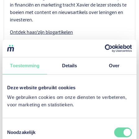
in financiën en marketing tracht Xavier de lezer steeds te
boeien met content en nieuwsartikels over leningen en
investeren.
Ontdek haar/zijn blogartikelen
Toestemming
Details
Over
De inhoud van onze artikels wordt
bijgehouden door onze experts
Deze website gebruikt cookies
Dit artikel is nagelezen op
10 maart 2020
, door
Jean-
We gebruiken cookies om onze diensten te verbeteren,
Christophe Vanderstraeten, Product & Project Manager
voor marketing en statistieken.
Historiek
Huidige versie
Toestemmingsselectie
Noodzakelijk
10 maart 2020