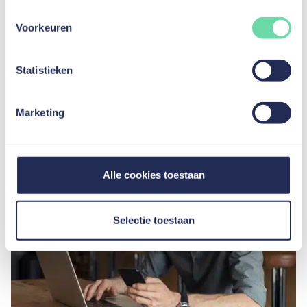
Gepost door Xavier Laoureux
Voorkeuren
Ontdek andere artikelen voor de
Statistieken
categorie
Voertuigen
Marketing
Alle cookies toestaan
Selectie toestaan