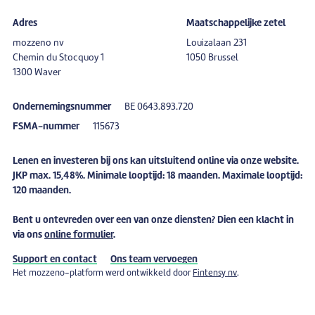
Adres
Maatschappelijke zetel
mozzeno nv
Louizalaan 231
Chemin du Stocquoy 1
1050 Brussel
1300 Waver
Ondernemingsnummer
BE 0643.893.720
FSMA-nummer
115673
Lenen en investeren bij ons kan uitsluitend online via onze website.
JKP max. 15,48%. Minimale looptijd: 18 maanden. Maximale looptijd:
120 maanden.
Bent u
ontevreden
over een van onze diensten? Dien een
klacht
in
via ons
online formulier
.
Support en contact
Ons team vervoegen
Het mozzeno-platform werd ontwikkeld door
Fintensy nv
.