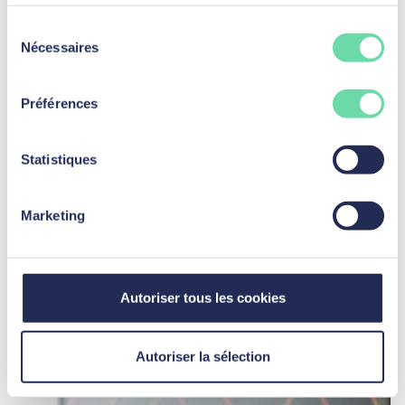
Sélection
Nécessaires
du
consentement
Préférences
Statistiques
Marketing
Combien puis-je emprunter ? Simulez votre
capacité d’emprunt
Lire l'article
Autoriser tous les cookies
Autoriser la sélection