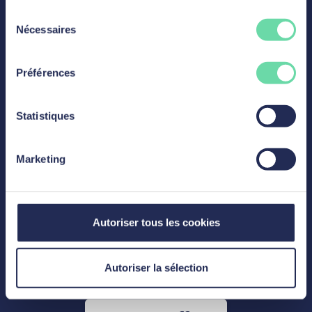
Sélection
Nécessaires
du
consentement
Préférences
Sales & Admin
Statistiques
Student Job LLN (FR/NL)
Marketing
Autoriser tous les cookies
Découvrir l'offre
Autoriser la sélection