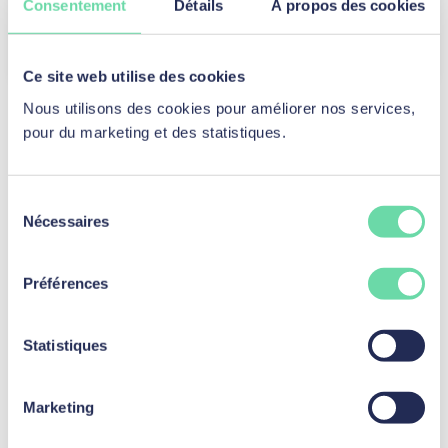
Consentement
Détails
À propos des cookies
Découvrir les investissements
Ce site web utilise des cookies
Nous utilisons des cookies pour améliorer nos services,
pour du marketing et des statistiques.
Prêt personnel
Sélection
Prêt personnel
Nécessaires
du
Prêt travaux et rénovation
consentement
Prêt aménagement
Préférences
Prêt voiture d'occasion
Prêt moto d’occasion
Statistiques
Prêt voiture électrique
Prêt vélo
Marketing
Prêt vélo électrique
Prêt famille et santé