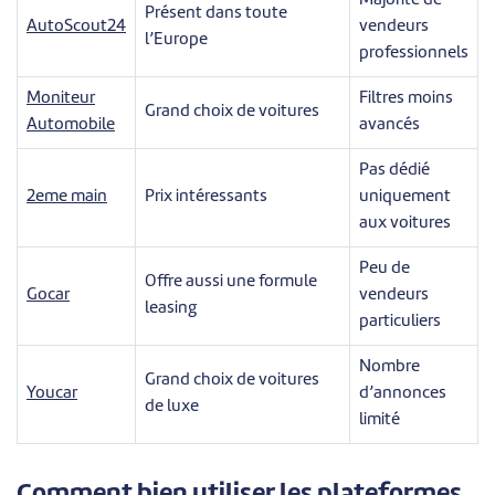
Majorité de
Présent dans toute
AutoScout24
vendeurs
l’Europe
professionnels
Moniteur
Filtres moins
Grand choix de voitures
Automobile
avancés
Pas dédié
2eme main
Prix intéressants
uniquement
aux voitures
Peu de
Offre aussi une formule
Gocar
vendeurs
leasing
particuliers
Nombre
Grand choix de voitures
Youcar
d’annonces
de luxe
limité
Comment bien utiliser les plateformes