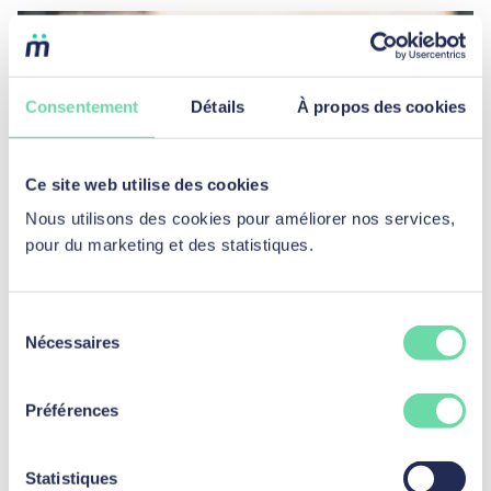
Consentement
Détails
À propos des cookies
Ce site web utilise des cookies
Nous utilisons des cookies pour améliorer nos services,
pour du marketing et des statistiques.
Sélection
Nécessaires
du
consentement
Les 15 voitures d’occasion à éviter en 2026
Préférences
Lire l'article
Statistiques