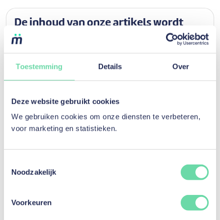
De inhoud van onze artikels wordt
bijgehouden door onze experts
Dit artikel is nagelezen op
18 maart 2021
, door
Véronique
Delmoitié, Head of Finance & Admin
Toestemming
Details
Over
Historiek
Deze website gebruikt cookies
Huidige versie
We gebruiken cookies om onze diensten te verbeteren,
18 maart 2021
voor marketing en statistieken.
Gepost door Xavier Laoureux
Toestemmingsselectie
Noodzakelijk
Ontdek andere artikelen voor de
categorie
Uw financiën online
Voorkeuren
beheren