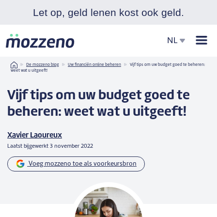
Let op, geld lenen kost ook geld.
Men
NL
Home
De mozzeno blog
Uw financiën online beheren
Vijf tips om uw budget goed te beheren:
weet wat u uitgeeft!
Vijf tips om uw budget goed te
beheren: weet wat u uitgeeft!
Xavier Laoureux
Laatst bijgewerkt
3 november 2022
Voeg mozzeno toe als voorkeursbron