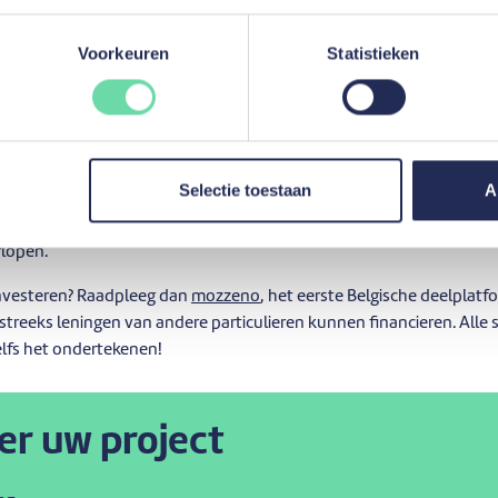
ronkelijk overeengekomen
termijn
van terugbetaling gehandhaafd b
aandelijkse aflossingen verminderen.
Voorkeuren
Statistieken
ronkelijk voorziene
bedrag
van de terugbetalingen gehandhaafd blij
e mogelijkheid van een verschillende laatste afbetaling.
evreden over het feit dat hij zijn lening op afbetaling vervroegd heeft
dat wil zeggen € 7820 (de som van de nog te betalen maandelijkse a
Selectie toestaan
A
alsaldo (€ 6800) en de wederbeleggingsvergoeding van € 68. Hierdoor
ndelijks verhogen en comfortabeler leven! Hij weet ook dat het bij
rlopen.
 investeren? Raadpleeg dan
mozzeno
, het eerste Belgische deelplat
tstreeks leningen van andere particulieren kunnen financieren. Alle
elfs het ondertekenen!
er uw project