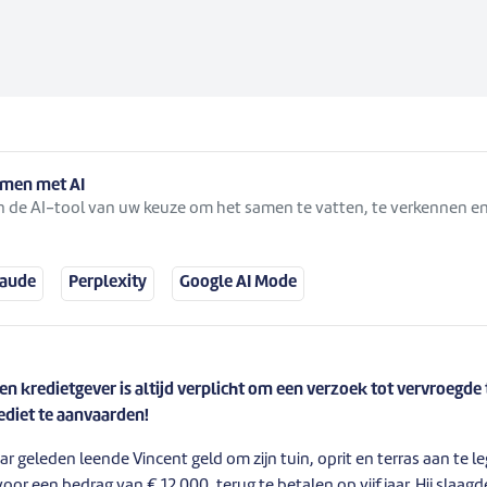
samen met AI
 in de AI-tool van uw keuze om het samen te vatten, te verkennen en
laude
Perplexity
Google AI Mode
n kredietgever is altijd verplicht om een verzoek tot vervroegde
diet te aanvaarden!
ar geleden leende Vincent geld om zijn tuin, oprit en terras aan te le
oor een bedrag van € 12.000, terug te betalen op vijf jaar. Hij slaagd