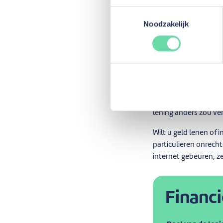
ofwel
de oorsp
Toestemmingsselectie
bedrag van de m
Noodzakelijk
ofwel
het oorsp
verkorten, met d
Vincent is bijzonder t
verdiende zo € 952, 
nog te storten kapita
beschikbare geld maa
lening anders zou ve
Wilt u geld lenen of
particulieren onrech
internet gebeuren, z
Financi