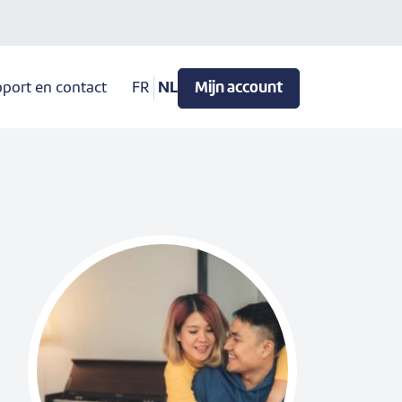
port en contact
FR
NL
Mijn account