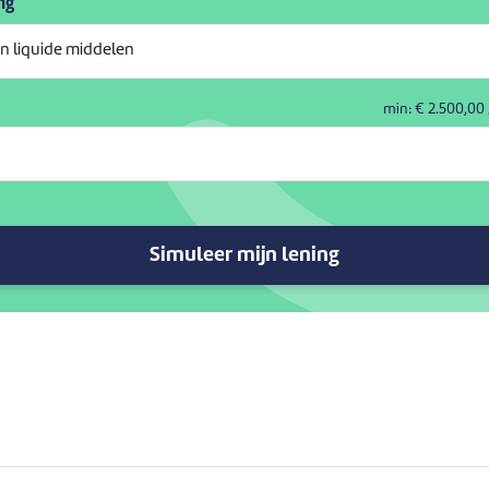
ng
min: €
2.500,00
Simuleer mijn lening