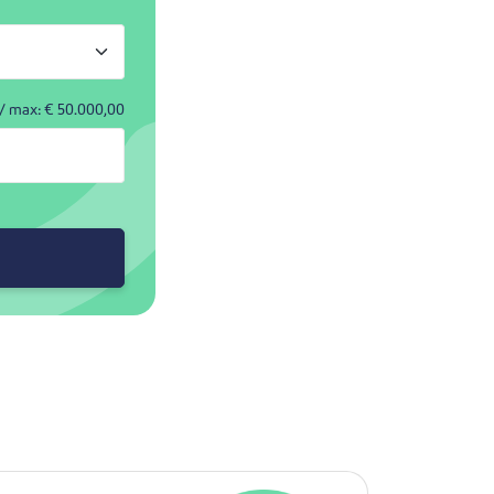
/ max: €
50.000,00