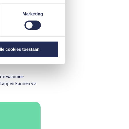
lijven en dus het
Marketing
ven en de termijn
 afgelost. Hij
flossingen) min het
lle cookies toestaan
 kan hij zijn
 een hypothecaire
form waarmee
 stappen kunnen via