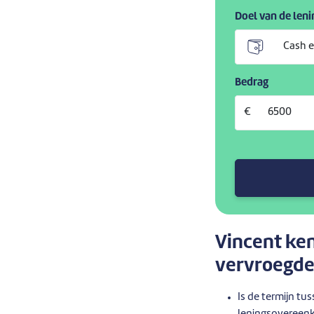
Doel van de leni
Bedrag
€
Vincent ken
vervroegde
Is de termijn t