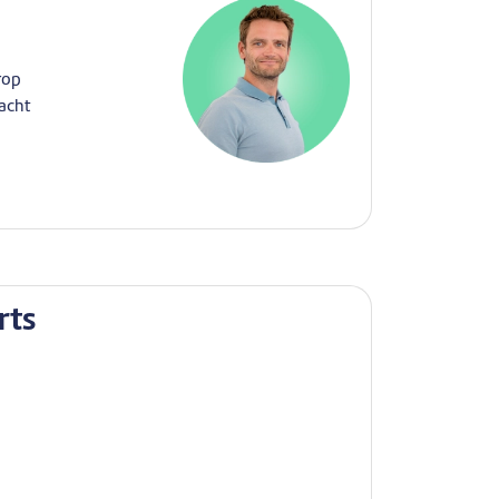
rop
racht
rts