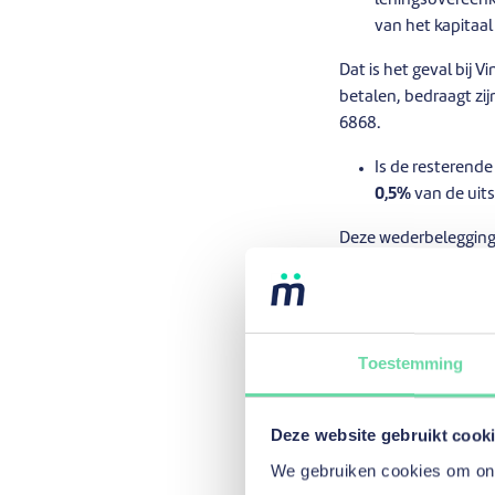
leningsoveree
van het kapitaa
Dat is het geval bij
betalen, bedraagt zi
6868.
Is de resterende
0,5%
van de uit
Deze wederbeleggings
kredietnemer betaald
einddatum van de le
Vincent hee
Toestemming
voorwaarde
terugbetali
Deze website gebruikt cook
In dit geval zal:
We gebruiken cookies om onze