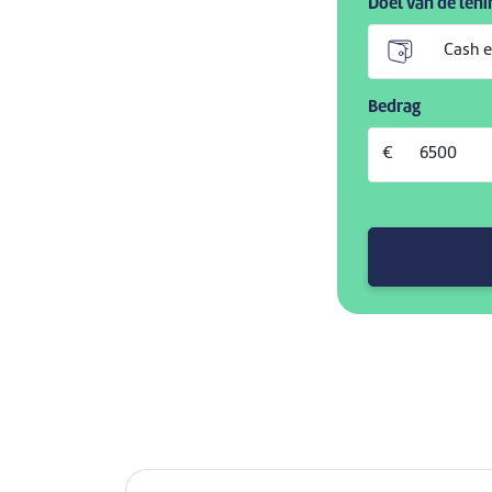
Doel van de leni
Bedrag
€