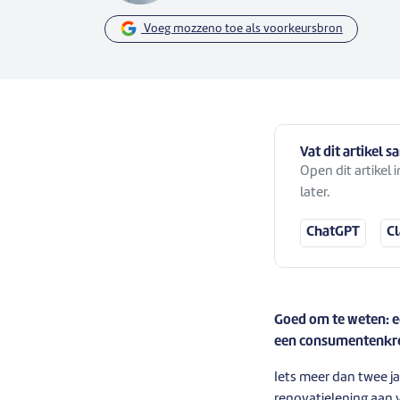
Voeg mozzeno toe als voorkeursbron
Vat dit artikel 
Open dit artikel
later.
ChatGPT
C
Goed om te weten: ee
een consumentenkre
Iets meer dan twee ja
renovatielening aan v