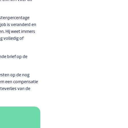
kostenpercentage
 job is veranderd en
len. Hij weet immers
g volledig of
nde brief op de
resten op de nog
hem een compensatie
teverlies van de