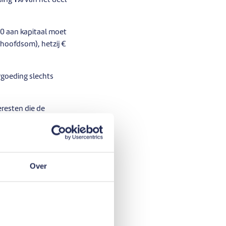
ding
1%
van het deel
00 aan kapitaal moet
 hoofdsom), hetzij €
goeding slechts
resten die de
en de initiële
 de
Over