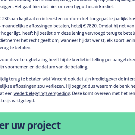
krijgen. Het gaat hier dus niet om een hypothecair krediet.
 € 230 aan kapitaal en interesten conform het toegepaste jaarlijks 
4 maandelijkse aflossingen betalen, hetzij € 7820. Omdat hij net van
 hoger ligt, heeft hij beslist om deze lening vervroegd terug te beta
dietnemer het recht geeft om, wanneer hij dat wenst, elk soort lenin
terug te betalen.
oor deze terugbetaling heeft hij de kredietinstelling per aangeteke
ijn voornemen en de datum van de betaling.
tijdig terug te betalen wist Vincent ook dat zijn kredietgever de inte
jkse aflossingen zou verliezen. Hij begrijpt dus waarom de bank 
dat een
wederbeleggingsvergoeding
. Deze komt overeen met het ren
ttelijk vastgelegd.
er uw project