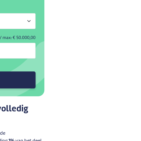
/ max: €
50.000,00
volledig
 de