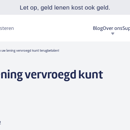
Let op, geld lenen kost ook geld.
Blog
Over ons
Sup
steren
 uw lening vervroegd kunt terugbetalen!
ening vervroegd kunt
2