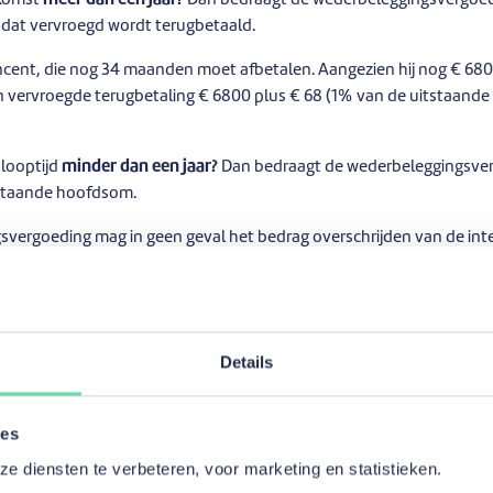
nkomst
meer dan een jaar?
Dan bedraagt de wederbeleggingsvergoe
l dat vervroegd wordt terugbetaald.
 Vincent, die nog 34 maanden moet afbetalen. Aangezien hij nog € 68
jn vervroegde terugbetaling € 6800 plus € 68 (1% van de uitstaande
 looptijd
minder dan een jaar?
Dan bedraagt de wederbeleggingsver
staande hoofdsom.
vergoeding mag in geen geval het bedrag overschrijden van de inte
 zou hebben tijdens de periode tussen de vervroegde terugbetaling 
ningsovereenkomst.
ft ook inlichtingen ingewonnen over
Details
n van een gedeeltelijk vervroegde
ng van zijn lening.
ies
 diensten te verbeteren, voor marketing en statistieken.