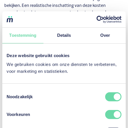
bekijken. Een realistische inschatting van deze kosten
garandeert u dat u uw engagementen kunt nakomen!
Er zijn verschillende manieren om de impact van deze kosten
te verminderen. Onder bepaalde beperkende voorwaarden
Toestemming
Details
Over
bieden het Vlaamse Gewest en het
Brusselse Hoofdstedelijke
Gewest
huursubsidies aan.
Deze website gebruikt cookies
Sommige kredietmogelijkheden, zoals een persoonlijke lening,
helpen u ook om de woonkosten het hoofd te bieden.
We gebruiken cookies om onze diensten te verbeteren,
voor marketing en statistieken.
Simuleer uw lening
Toestemmingsselectie
Noodzakelijk
Voorkeuren