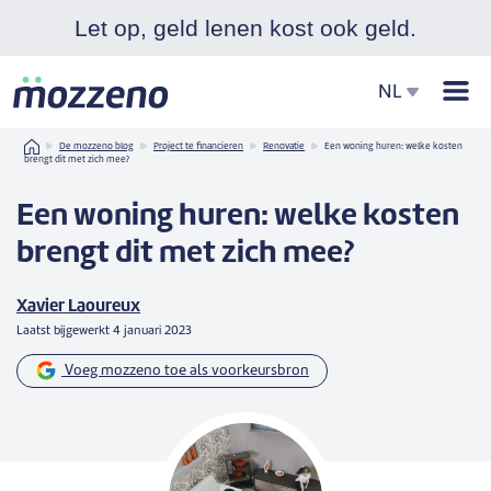
Let op, geld lenen kost ook geld.
Men
NL
Home
De mozzeno blog
Project te financieren
Renovatie
Een woning huren: welke kosten
brengt dit met zich mee?
Een woning huren: welke kosten
brengt dit met zich mee?
Xavier Laoureux
Laatst bijgewerkt
4 januari 2023
Voeg mozzeno toe als voorkeursbron