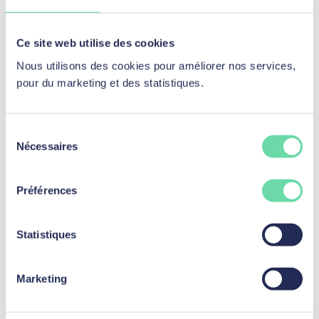
Ce site web utilise des cookies
Nous utilisons des cookies pour améliorer nos services,
pour du marketing et des statistiques.
Sélection
Nécessaires
du
consentement
Préférences
Article posté par
Xavier Laoureux
Statistiques
Xavier Laoureux est le co-fondateur de mozzeno. Créée
en 2016, mozzeno est la plateforme digitale belge qui
Marketing
permet à des particuliers et des professionnels de se
prêter indirectement de l'argent. Xavier, spécialiste des