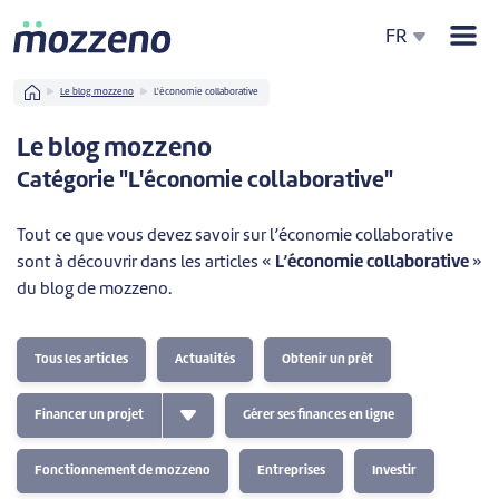
Men
FR
Home
Le blog mozzeno
L'économie collaborative
Le blog mozzeno
Catégorie "L'économie collaborative"
Tout ce que vous devez savoir sur l’économie collaborative
sont à découvrir dans les articles «
L’économie collaborative
»
du blog de mozzeno.
Tous les articles
Actualités
Obtenir un prêt
Financer un projet
Gérer ses finances en ligne
Fonctionnement de mozzeno
Entreprises
Investir