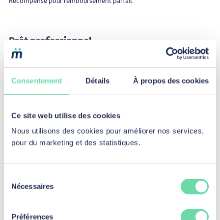
Récompense pour remboursement parfait
Prêt professionnel
Prêt professionnel
Fonds de roulement
Consentement
Détails
À propos des cookies
Investissement en équipement
Achats de services
Ce site web utilise des cookies
Véhicule vendu par un professionnel
Nous utilisons des cookies pour améliorer nos services,
Récompense pour remboursement parfait
pour du marketing et des statistiques.
Assurance
Sélection
Shelteo de Belins SA
Nécessaires
du
Assurance auto de Belfius Direct
consentement
Préférences